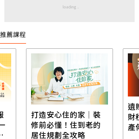
推薦課程
遺
報
打造安心住的家｜裝
財
一
修前必懂！住到老的
產
一
居住規劃全攻略