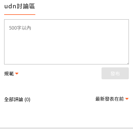
udn討論區
規範
發布
最新發表在前
全部評論 (
)
0