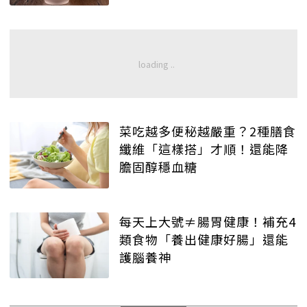
菜吃越多便秘越嚴重？2種膳食
纖維「這樣搭」才順！還能降
膽固醇穩血糖
每天上大號≠腸胃健康！補充4
類食物「養出健康好腸」還能
護腦養神