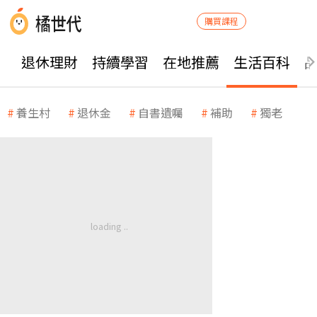
購買課程
退休理財
持續學習
在地推薦
生活百科
養生村
退休金
自書遺囑
補助
獨老