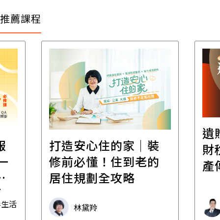
推薦課程
遺
報
打造安心住的家｜裝
財
一
修前必懂！住到老的
產
一
居住規劃全攻略
先
毒生活
林黛羚