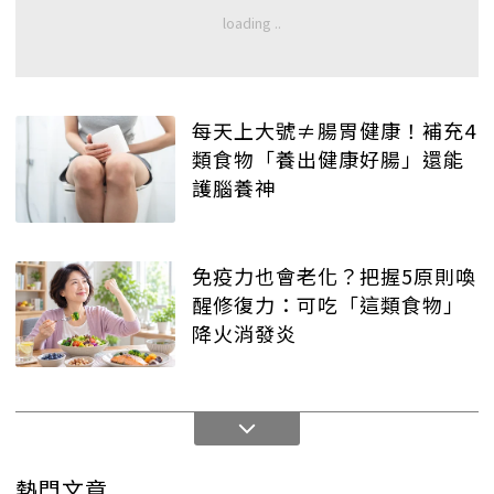
每天上大號≠腸胃健康！補充4
類食物「養出健康好腸」還能
護腦養神
免疫力也會老化？把握5原則喚
醒修復力：可吃「這類食物」
降火消發炎
熱門文章