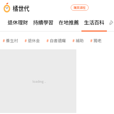
購買課程
退休理財
持續學習
在地推薦
生活百科
養生村
退休金
自書遺囑
補助
獨老