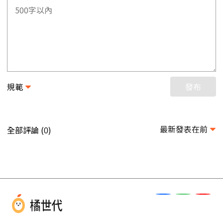
規範
發布
最新發表在前
全部評論 (
)
0