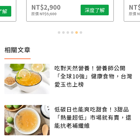
NT$2,900
NT$
深度了解
了解
原價
NT$5,600
原價
N
相關文章
吃對天然營養！營養師公開
「全球10強」健康食物，台灣
愛玉也上榜
低碳日也能爽吃甜食！3甜品
「熱量超低」市場就有賣，還
能抗老補纖維