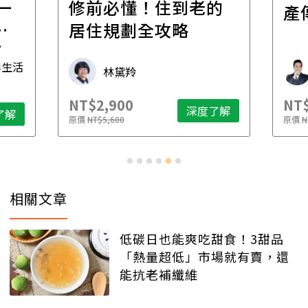
一
修前必懂！住到老的
產
一
居住規劃全攻略
先
毒生活
林黛羚
NT$2,900
NT$
深度了解
了解
原價
NT$5,600
原價
N
相關文章
低碳日也能爽吃甜食！3甜品
「熱量超低」市場就有賣，還
能抗老補纖維