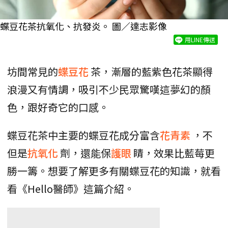
蝶豆花茶抗氧化、抗發炎。 圖／達志影像
用LINE傳送
坊間常見的
蝶豆花
茶，漸層的藍紫色花茶顯得
浪漫又有情調，吸引不少民眾驚嘆這夢幻的顏
色，跟好奇它的口感。
蝶豆花茶中主要的蝶豆花成分富含
花青素
，不
但是
抗氧化
劑，還能保
護眼
睛，效果比藍莓更
勝一籌。想要了解更多有關蝶豆花的知識，就看
看《Hello醫師》這篇介紹。