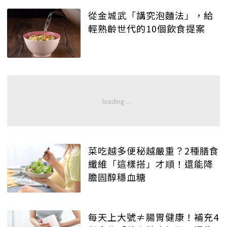
從金城武「講究泡麵法」，給
輕熟齡世代的10個飲食提案
菜吃越多便秘越嚴重？2種膳食
纖維「這樣搭」才順！還能降
膽固醇穩血糖
每天上大號≠腸胃健康！補充4