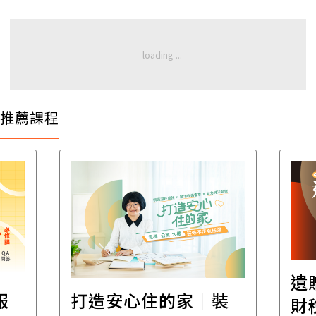
推薦課程
遺
報
打造安心住的家｜裝
財