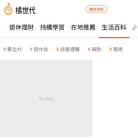
購買課程
退休理財
持續學習
在地推薦
生活百科
養生村
退休金
自書遺囑
補助
獨老