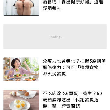
類食物「養出健康好腸」還能
護腦養神
免疫力也會老化？把握5原則喚
醒修復力：可吃「這類食物」
降火消發炎
不吃肉改吃6顆蛋＝養生？60
歲茹素婦吃出「代謝發炎危
機」醫：體質問題