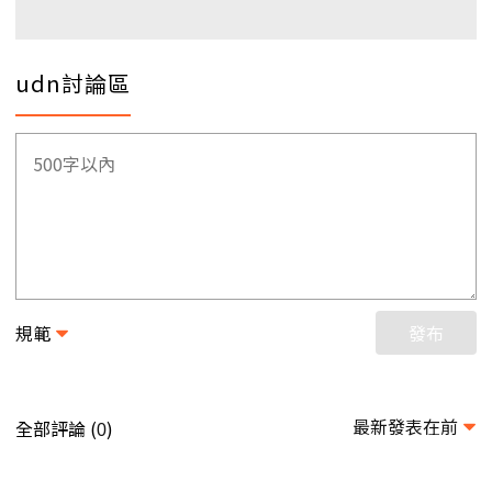
udn討論區
規範
發布
最新發表在前
全部評論 (
)
0