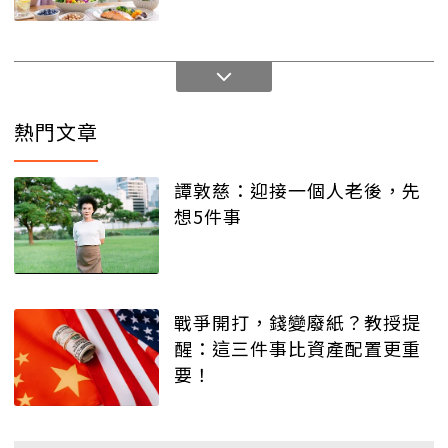
熱門文章
譚敦慈：迎接一個人老後，先
想5件事
戰爭開打，錢變廢紙？教授提
醒：這三件事比資產配置更重
要！