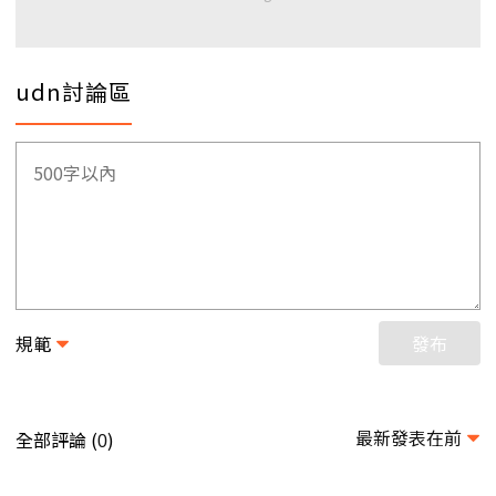
udn討論區
規範
發布
最新發表在前
全部評論 (
)
0