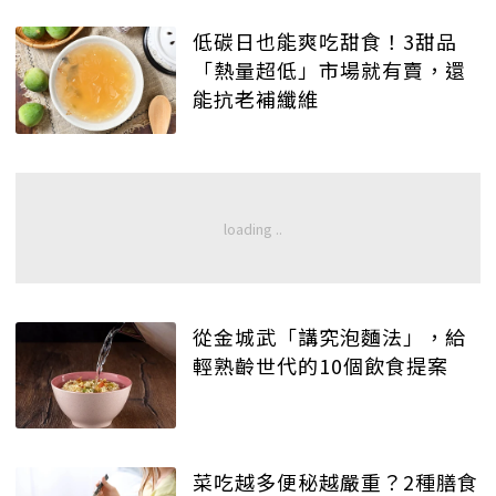
低碳日也能爽吃甜食！3甜品
「熱量超低」市場就有賣，還
能抗老補纖維
從金城武「講究泡麵法」，給
輕熟齡世代的10個飲食提案
菜吃越多便秘越嚴重？2種膳食