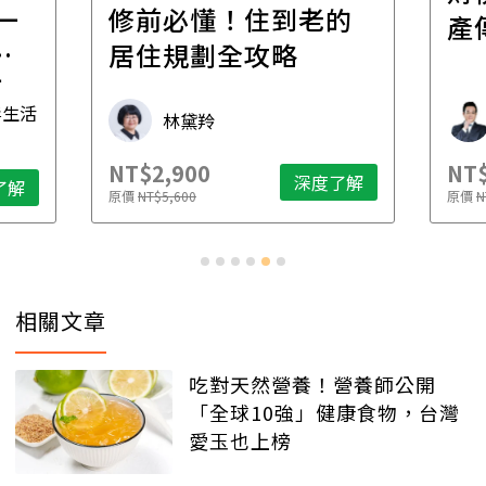
一
修前必懂！住到老的
產
一
居住規劃全攻略
先
毒生活
林黛羚
NT$2,900
NT$
深度了解
了解
原價
NT$5,600
原價
N
相關文章
吃對天然營養！營養師公開
「全球10強」健康食物，台灣
愛玉也上榜