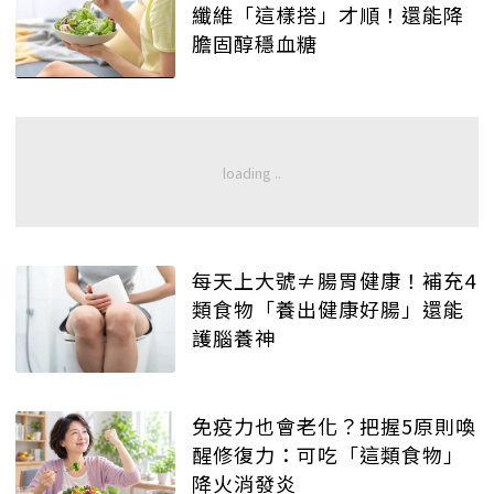
纖維「這樣搭」才順！還能降
膽固醇穩血糖
每天上大號≠腸胃健康！補充4
類食物「養出健康好腸」還能
護腦養神
免疫力也會老化？把握5原則喚
醒修復力：可吃「這類食物」
降火消發炎