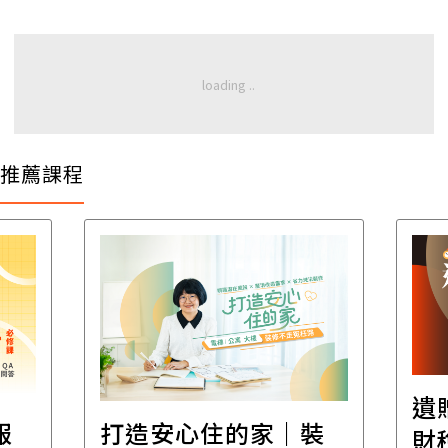
推薦課程
遺
報
打造安心住的家｜裝
財