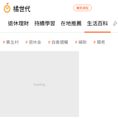
購買課程
退休理財
持續學習
在地推薦
生活百科
養生村
退休金
自書遺囑
補助
獨老