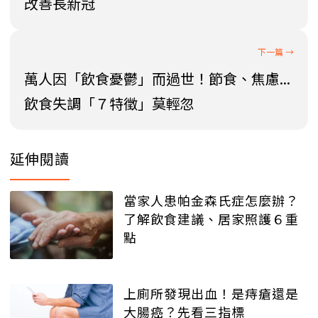
改善長新冠
萬人因「飲食憂鬱」而過世！節食、焦慮...
飲食失調「７特徵」莫輕忽
延伸閱讀
當家人患帕金森氏症怎麼辦？
了解飲食建議、居家照護６重
點
上廁所發現出血！是痔瘡還是
大腸癌？先看三指標