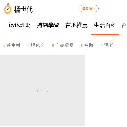
購買課程
退休理財
持續學習
在地推薦
生活百科
養生村
退休金
自書遺囑
補助
獨老