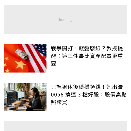
戰爭開打，錢變廢紙？教授提
醒：這三件事比資產配置更重
要！
只想退休後穩穩領錢！她出清
0056 換這 3 檔好股：股價高點
照樣買