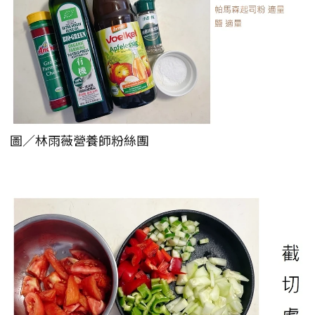
圖／林雨薇營養師粉絲團