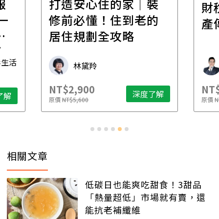
裝
百
財稅專家親授，讓資
的
經
產傳承更有效率
年
財稅專家 朱家棟
NT$2,500
NT$
了解
深度了解
原價
NT$4,888
原價
N
相關文章
低碳日也能爽吃甜食！3甜品
「熱量超低」市場就有賣，還
能抗老補纖維