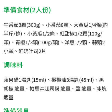
準備食材(2人份)
牛番茄3顆(300g)、小番茄8顆、大黃瓜1/4條(約
半斤/條)、小黃瓜1/2條、紅甜椒1/2顆(120g/
顆)、青椒1/3顆(100g/顆)、洋蔥1/2顆、蒜頭2
小顆、鮮奶吐司2片
調味料
蘋果醋1湯匙(15ml)、橄欖油3湯匙(45ml)、黑
胡椒 適量、帕馬森起司粉 適量、鹽 適量、冰塊
適量
準備器具