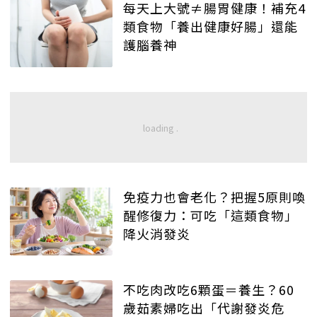
每天上大號≠腸胃健康！補充4
類食物「養出健康好腸」還能
護腦養神
免疫力也會老化？把握5原則喚
醒修復力：可吃「這類食物」
降火消發炎
不吃肉改吃6顆蛋＝養生？60
歲茹素婦吃出「代謝發炎危