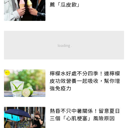
薦「瓜皮飲」
檸檬水好處不分四季！連檸檬
皮功效營養一起吸收，幫你增
強免疫力
熱昏不只中暑關係！留意夏日
三個「心肌梗塞」風險原因