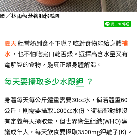
圖／林雨薇營養師粉絲團
用LINE傳送
夏天
經常熱到食不下嚥？吃對食物能給身體
補
水
，也不怕吃完口乾舌燥。選擇高含水量又有
電解質的食物，能真正幫身體解渴。
每天要攝取多少水跟
鉀
？
身體每天每公斤體重需要30cc水，倘若體重60
公斤，則需要攝取1800cc水份。衛福部對鉀沒
有定義每天攝取量，但世界衛生組織(WHO)建
議成年人，每天飲食要攝取3500mg鉀離子(K)。