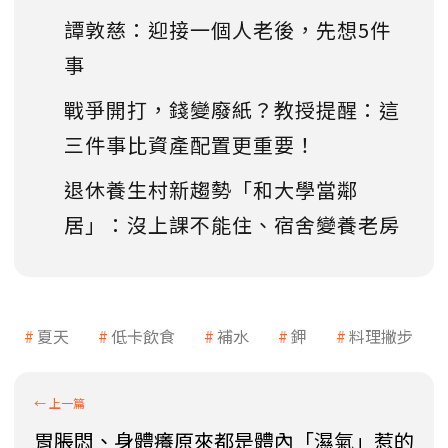
譚敦慈：迎接一個人老後，先想5件
事
戰爭開打，錢變廢紙？教授提醒：這
三件事比資產配置更重要！
退休養生村新趨勢「和大學當鄰
居」：沒上課不能住、宿舍變養老房
夏天
低卡飲食
補水
鉀
料理撇步
胃脹悶、身體癢原來都是體內「濕氣」惹的