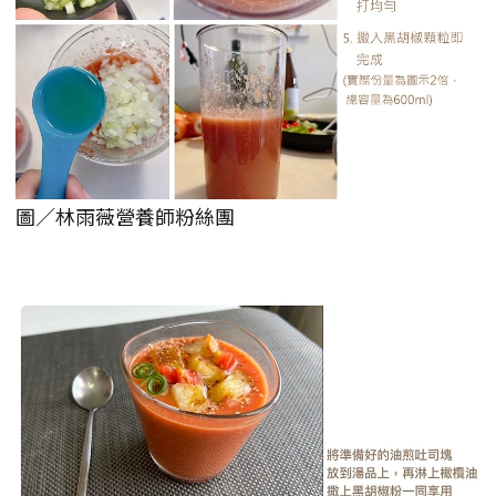
圖／林雨薇營養師粉絲團