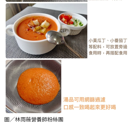
圖／林雨薇營養師粉絲團