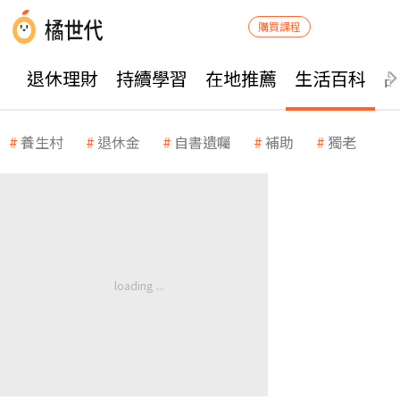
購買課程
退休理財
持續學習
在地推薦
生活百科
養生村
退休金
自書遺囑
補助
獨老