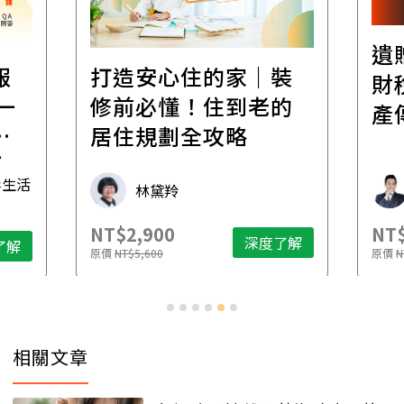
遺
報
打造安心住的家｜裝
財
一
修前必懂！住到老的
產
一
居住規劃全攻略
先
毒生活
林黛羚
NT$2,900
NT$
深度了解
了解
原價
NT$5,600
原價
N
相關文章