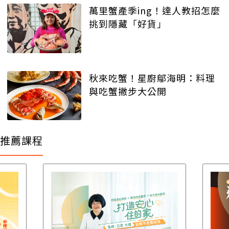
萬里蟹產季ing！達人教招怎麼
挑到隱藏「好貨」
秋來吃蟹！星廚鄔海明：料理
與吃蟹撇步大公開
推薦課程