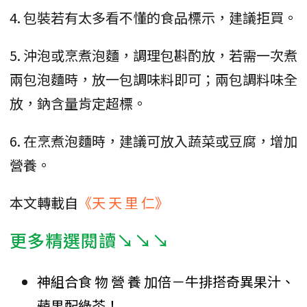
4. 包裝若有太多看不懂的食品標示，建議拒買。
5. 沖泡或烹煮泡麵，調理包斟酌放，若需一次煮
兩包泡麵時，放一包調味料即可；兩包調料味全
放，鈉含量肯定超標。
6. 在烹煮泡麵時，建議可放入蔬菜或豆腐，增加
營養。
本文轉載自
《天 天 里 仁》
更多精選閱讀↘↘↘
神組合食 物 營 養 加倍－牛排搭奇異果汁、
蘋果配綠茶！