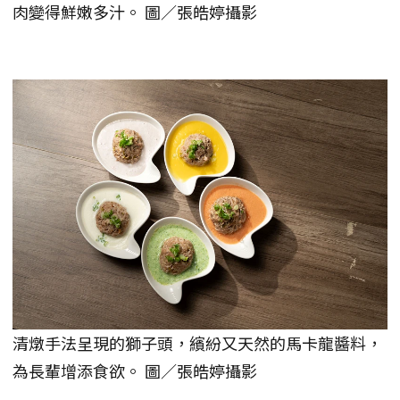
肉變得鮮嫩多汁。 圖／張皓婷攝影
清燉手法呈現的獅子頭，繽紛又天然的馬卡龍醬料，
為長輩增添食欲。 圖／張皓婷攝影