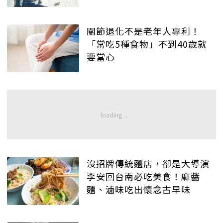
關節退化不是老年人專利！
「常吃5種食物」不到40歲就
要當心
沒招牌傳統麵店，卻是大導演
李安回台南必吃美食！麻醬
麵、滷味吃出懷念古早味