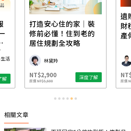
遺
報
打造安心住的家｜裝
財
一
修前必懂！住到老的
產
一
居住規劃全攻略
先
毒生活
林黛羚
NT$2,900
NT$
深度了解
了解
原價
NT$5,600
原價
N
相關文章