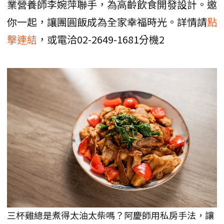
業營養師李婉萍聯手，為高齡飲食開發設計。邀
你一起，讓團圓飯成為全家幸福時光。詳情請
點
擊連結
，或電洽02-2649-1681分機2
三杯雞總是煮得太油太柴嗎？阿慶師用私房手法，讓