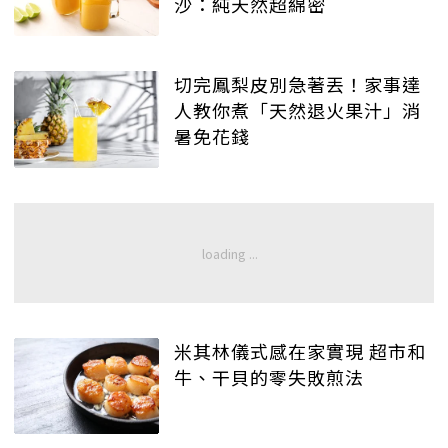
沙：純天然超綿密
切完鳳梨皮別急著丟！家事達
人教你煮「天然退火果汁」消
暑免花錢
米其林儀式感在家實現 超市和
牛、干貝的零失敗煎法