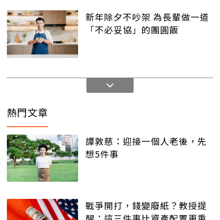
新年除夕不吵架 為長輩做一道
「不必妥協」的團圓飯
熱門文章
譚敦慈：迎接一個人老後，先
想5件事
戰爭開打，錢變廢紙？教授提
醒：這三件事比資產配置更重