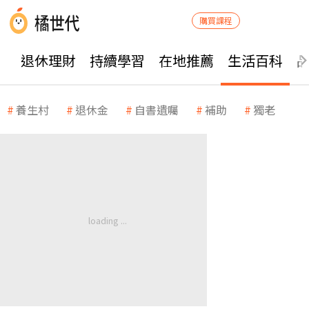
購買課程
退休理財
持續學習
在地推薦
生活百科
養生村
退休金
自書遺囑
補助
獨老