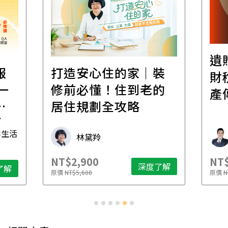
遺
報
打造安心住的家｜裝
財
一
修前必懂！住到老的
產
一
居住規劃全攻略
先
毒生活
林黛羚
NT$2,900
NT$
深度了解
了解
原價
NT$5,600
原價
N