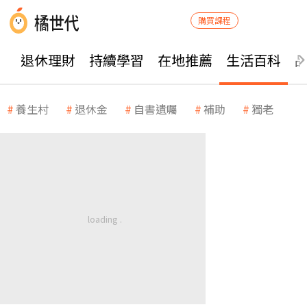
購買課程
退休理財
持續學習
在地推薦
生活百科
養生村
退休金
自書遺囑
補助
獨老