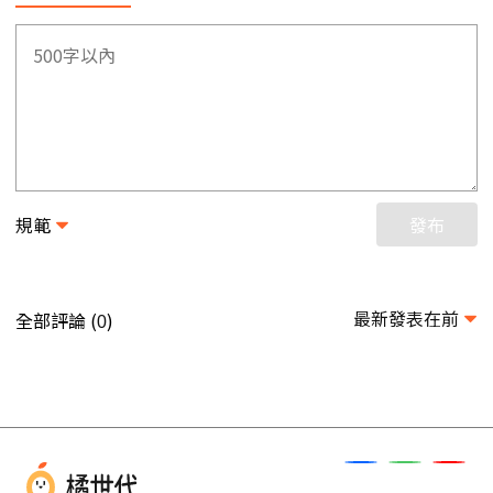
規範
發布
最新發表在前
全部評論 (
)
0