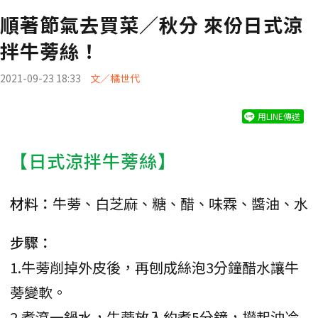
順著節氣去買菜／秋分 來份日式涼
拌牛蒡絲！
2021-09-23 18:33
文／橘世代
用LINE傳送
【日式涼拌牛蒡絲】
材料：
牛蒡、白芝麻、糖、醋、味霖、醬油、水
步驟：
1.牛蒡削掉外皮後，再刨成絲泡3分鐘醋水讓牛
蒡變軟。
2.煮滾一鍋水，牛蒡放入約煮5分鐘，撈起沖冷