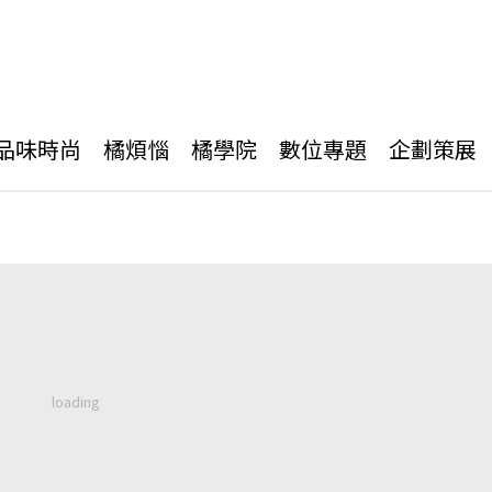
品味時尚
橘煩惱
橘學院
數位專題
企劃策展