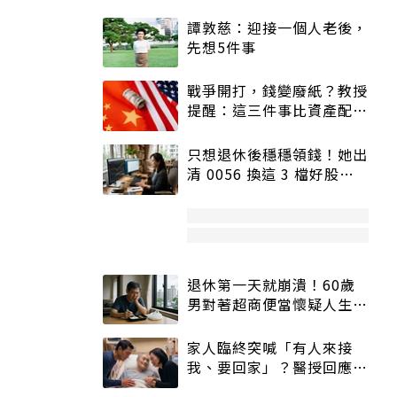
譚敦慈：迎接一個人老後，
先想5件事
戰爭開打，錢變廢紙？教授
提醒：這三件事比資產配置
更重要！
只想退休後穩穩領錢！她出
清 0056 換這 3 檔好股：
股價高點照樣買
退休第一天就崩潰！60歲
男對著超商便當懷疑人生
「一切好安靜」
家人臨終突喊「有人來接
我、要回家」？醫授回應方
式快學：避免抱憾終生