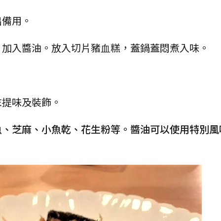
出備⽤。
後，加入醬油。放入切片豬⾎糕，蓋鍋蓋悶煮入味。
。
末提味及裝飾。
魚、芝麻、小魚乾、花⽣粉等。醬油可以使⽤特別風