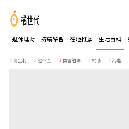
退休理財
持續學習
在地推薦
生活百科
養生村
退休金
自書遺囑
補助
獨老