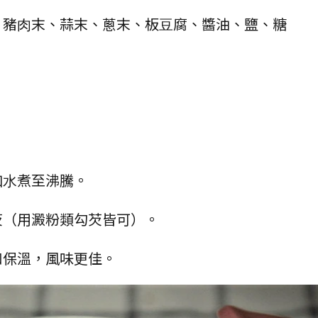
、豬⾁末、蒜末、蔥末、板⾖腐、醬油、鹽、糖
加⽔煮至沸騰。
勾芡（用澱粉類勾芡皆可）。
和保溫，風味更佳。