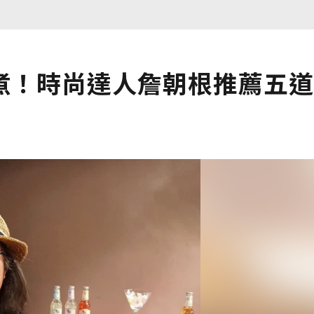
煮！時尚達人詹朝根推薦五道