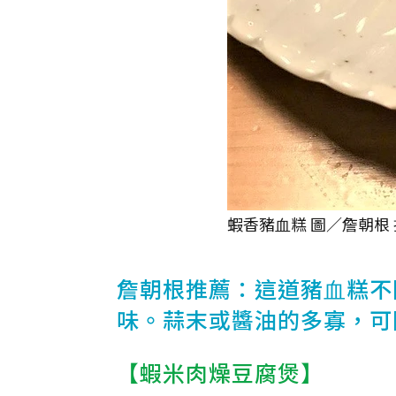
蝦香豬⾎糕 圖／詹朝根
詹朝根推薦：這道豬⾎糕不
味。蒜末或醬油的多寡，可
【蝦米肉燥豆腐煲】