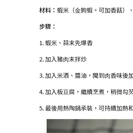
材料：
蝦米（⾦鉤蝦。可加香菇）
步驟：
1. 蝦米、蒜末先爆香
2. 加入豬⾁末拌炒
3. 加入米酒、醬油，聞到⾁香味後
4. 加入板⾖腐，繼續烹煮，稍微
5. 最後用熱陶鍋承裝，可持續加熱