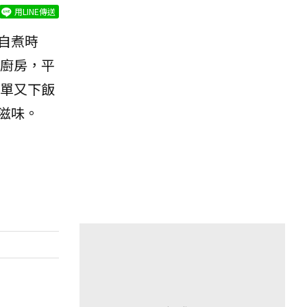
用LINE傳送
自煮時
廚房，平
單又下飯
滋味。