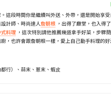
常。這段時間你是繼續叫外送、外帶，還是開始享受
裝設計師、時尚達人
詹朝根
，出得了廳堂，也入得了
中式料理
，這次特別請他推薦幾道拿手好菜，步驟簡
庖廚，也許會跟詹朝根一樣，愛上自己動手料理的好
油都⾏）、蒜末、蔥末、蝦⽪