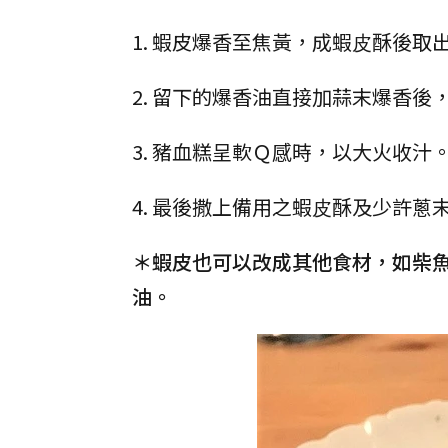
1. 蝦皮爆香至焦黃，成蝦⽪酥後取
2. 留下的爆香油直接加蒜末爆香
3. 豬血糕呈軟Ｑ感時，以大火收汁
4. 最後撒上備用之蝦⽪酥及少許蔥
＊蝦皮也可以改成其他食材，如柴
油。