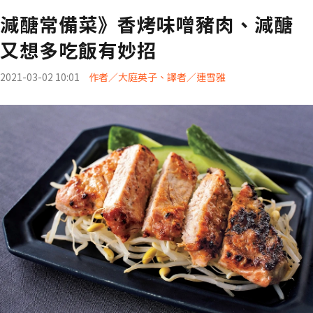
減醣常備菜》香烤味噌豬肉、減醣
又想多吃飯有妙招
2021-03-02 10:01
作者／大庭英子、譯者／連雪雅