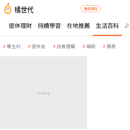
購買課程
退休理財
持續學習
在地推薦
生活百科
養生村
退休金
自書遺囑
補助
獨老