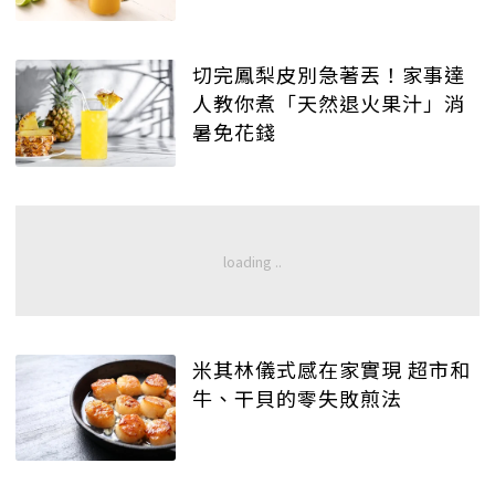
切完鳳梨皮別急著丟！家事達
人教你煮「天然退火果汁」消
暑免花錢
米其林儀式感在家實現 超市和
牛、干貝的零失敗煎法