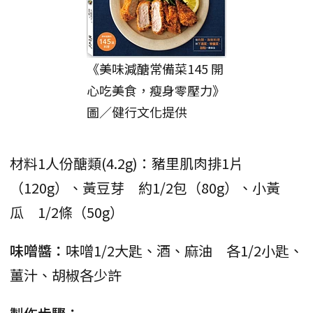
《美味減醣常備菜145 開
心吃美食，瘦身零壓力》
圖／健行文化提供
材料1人份醣類(4.2g)：豬里肌肉排1片
（120g）、黃豆芽 約1/2包（80g）、小黃
瓜 1/2條（50g）
味噌醬：
味噌1/2大匙、酒、麻油 各1/2小匙、
薑汁、胡椒各少許