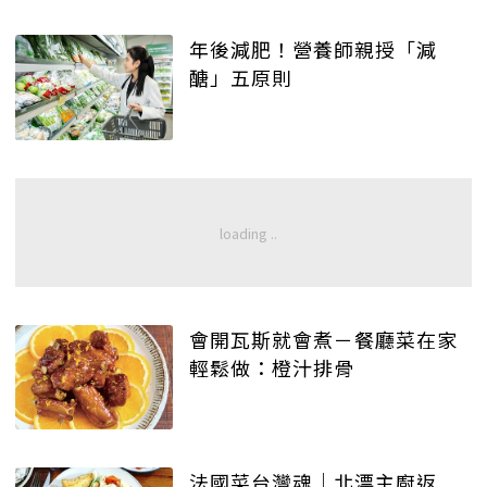
年後減肥！營養師親授「減
醣」五原則
會開瓦斯就會煮－餐廳菜在家
輕鬆做：橙汁排骨
法國菜台灣魂｜北漂主廚返