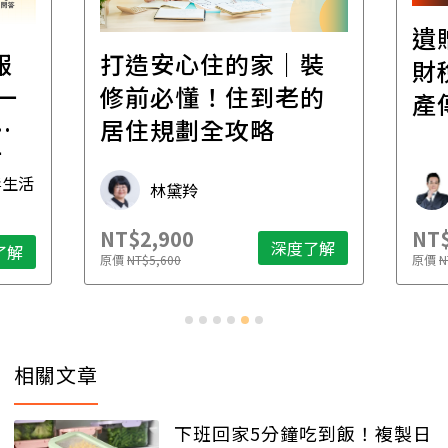
遺
報
打造安心住的家｜裝
財
一
修前必懂！住到老的
產
一
居住規劃全攻略
先
毒生活
林黛羚
NT$2,900
NT$
深度了解
了解
原價
NT$5,600
原價
N
相關文章
下班回家5分鐘吃到飯！複製日