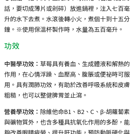
話，要切成薄片或剁碎）放進鍋裡，注入七百毫
升的水下去煮。水滾後轉小火，煮個十到十五分
鐘。※使用保溫杯製作時，水量為五百毫升。
功效
中醫學功效：
草莓具有養血、生成體液和解熱的
作用，在心情浮躁、血壓高、腹脹或便祕時可服
用。具有潤肺功效，有助於改善呼吸系統和皮膚
粗糙，也可以整健脾胃並止瀉。
營養學功效：
除維他命B1、B2、C、β-胡蘿蔔素
與礦物質外，也含多種具抗氧化作用的多酚，能
夠改善眼睛疲勞、提升肝功能，預防動脈硬化與