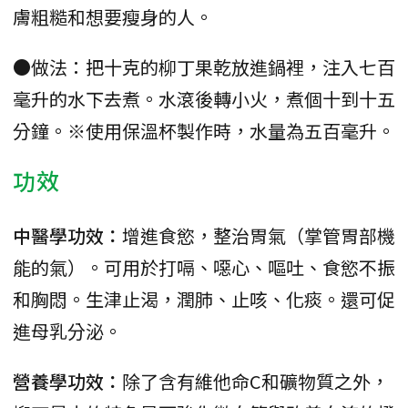
膚粗糙和想要瘦身的人。
●做法：把十克的柳丁果乾放進鍋裡，注入七百
毫升的水下去煮。水滾後轉小火，煮個十到十五
分鐘。※使用保溫杯製作時，水量為五百毫升。
功效
中醫學功效：
增進食慾，整治胃氣（掌管胃部機
能的氣）。可用於打嗝、噁心、嘔吐、食慾不振
和胸悶。生津止渴，潤肺、止咳、化痰。還可促
進母乳分泌。
營養學功效：
除了含有維他命C和礦物質之外，