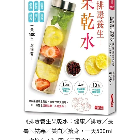
《排毒養生果乾水：健康╳排毒╳長
壽╳祛寒╳美白╳瘦身，一天500ml