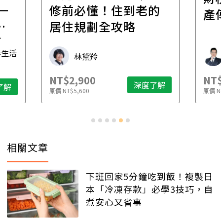
一
修前必懂！住到老的
產
一
居住規劃全攻略
先
毒生活
林黛羚
NT$2,900
NT$
深度了解
了解
原價
NT$5,600
原價
N
相關文章
下班回家5分鐘吃到飯！複製日
本「冷凍存款」必學3技巧，自
煮安心又省事