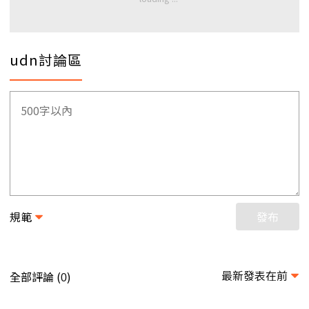
udn討論區
規範
發布
最新發表在前
全部評論 (
)
0