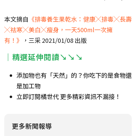
本文摘自
《排毒養生果乾水：健康╳排毒╳長壽
╳祛寒╳美白╳瘦身，一天500ml一次擁
有！》
，三采 2021/01/08 出版
｜精選延伸閱讀↘↘↘
添加物也有「天然」的？你吃下的是食物還
是加工物
立即訂閱橘世代 更多精彩資訊不漏接！
更多新聞報導