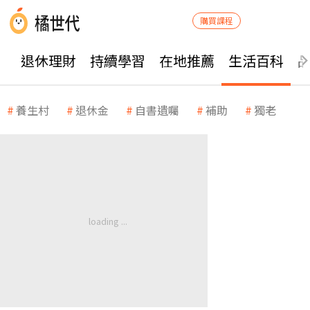
購買課程
退休理財
持續學習
在地推薦
生活百科
養生村
退休金
自書遺囑
補助
獨老