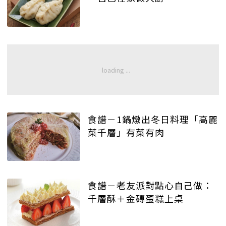
食譜－1鍋燉出冬日料理「高麗
菜千層」有菜有肉
食譜－老友派對點心自己做：
千層酥＋金磚蛋糕上桌