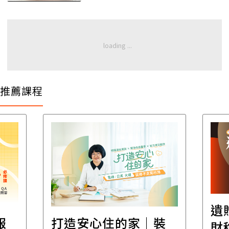
推薦課程
遺
報
打造安心住的家｜裝
財