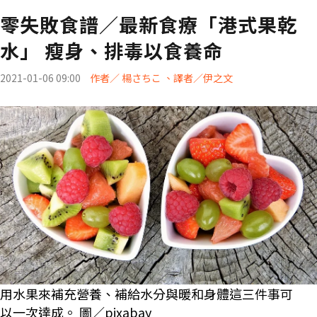
零失敗食譜／最新食療「港式果乾
水」 瘦身、排毒以食養命
2021-01-06 09:00
作者／ 楊さちこ 、譯者／伊之文
用水果來補充營養、補給水分與暖和身體這三件事可
以一次達成。 圖／pixabay