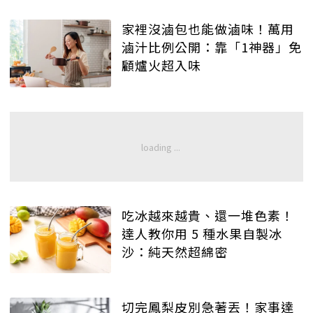
家裡沒滷包也能做滷味！萬用
滷汁比例公開：靠「1神器」免
顧爐火超入味
吃冰越來越貴、還一堆色素！
達人教你用 5 種水果自製冰
沙：純天然超綿密
切完鳳梨皮別急著丟！家事達