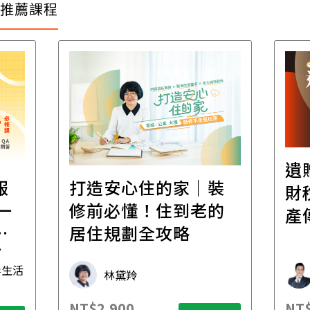
推薦課程
遺
報
打造安心住的家｜裝
財
一
修前必懂！住到老的
產
一
居住規劃全攻略
先
毒生活
林黛羚
NT$2,900
NT$