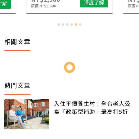
深度了解
了解
原價
NT$5,600
原價
N
相關文章
熱門文章
入住平價養生村！全台老人公
寓「政策型補助」最高打5折