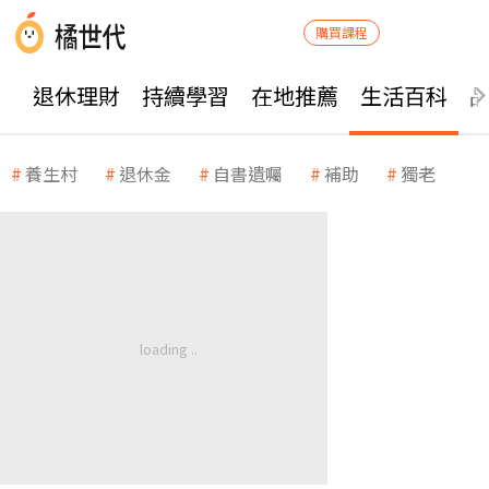
購買課程
退休理財
持續學習
在地推薦
生活百科
養生村
退休金
自書遺囑
補助
獨老