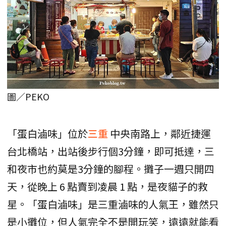
圖／PEKO
「蛋白滷味」位於
三重
中央南路上，鄰近捷運
台北橋站，出站後步行個3分鐘，即可抵達，三
和夜市也約莫是3分鐘的腳程。攤子一週只開四
天，從晚上 6 點賣到凌晨 1 點，是夜貓子的救
星。「蛋白滷味」是三重滷味的人氣王，雖然只
是小攤位，但人氣完全不是開玩笑，遠遠就能看