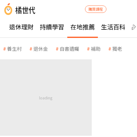
購買課程
退休理財
持續學習
在地推薦
生活百科
養生村
退休金
自書遺囑
補助
獨老