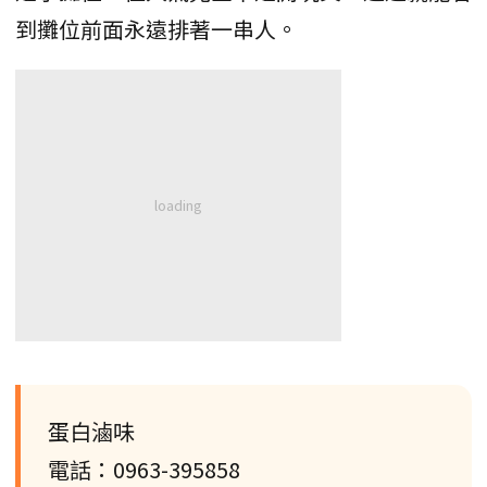
到攤位前面永遠排著一串人。
蛋白滷味
電話：0963-395858