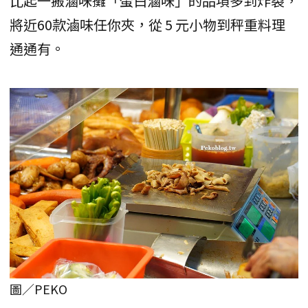
比起一搬滷味攤「蛋白滷味」的品項多到炸裂，
將近60款滷味任你夾，從 5 元小物到秤重料理
通通有。
圖／PEKO