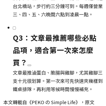
台北橋站，步行約三分鐘可到。每週僅營業
三、四、五、六晚間六點到凌晨一點。
Q3：文章最推薦哪些必點
品項，適合第一次來怎麼
買？
文章最推滷蛋白、脆腸與雞腳，尤其雞腳三
支十元很划算。第一次來可先快速夾幾樣到
鐵桌排隊，再利用等候時間慢慢補充。
本文轉載自《PEKO の Simple Life》，原文