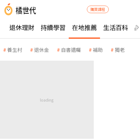
購買課程
退休理財
持續學習
在地推薦
生活百科
養生村
退休金
自書遺囑
補助
獨老