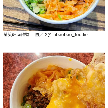
蘭笑軒湳雅號。 圖／IG@jiabaobao_foodie