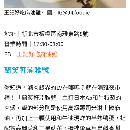
王記好吃麻油雞。 圖／IG@94.foodie
地址｜新北市板橋區南雅東路8號
營業時間｜17:30-01:00
FB｜
王記好吃麻油雞
蘭笑軒湳雅號
你知道，滷肉飯界的LV在哪嗎？就在湳雅夜市
裡！「蘭笑軒湳雅號」主打日本A5和牛特製的
肉燥，飯的部分則是使用高級壽司米淋上椒麻
油，再加上一顆使用和牛油現炸的半熟鴨蛋，搭
配辣高麗菜和三星蔥花，攪拌後享用是鹹香唰