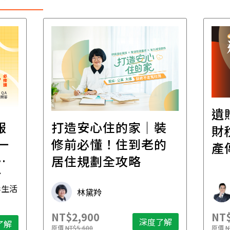
遺
報
打造安心住的家｜裝
財
一
修前必懂！住到老的
產
一
居住規劃全攻略
先
毒生活
林黛羚
NT$2,900
NT$
深度了解
了解
原價
NT$5,600
原價
N