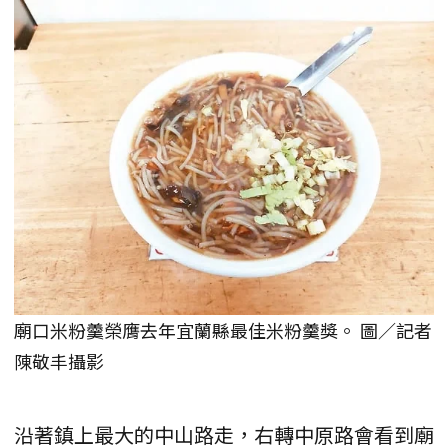
廟口米粉羹榮膺去年宜蘭縣最佳米粉羹獎。 圖／記者
陳敬丰攝影
沿著鎮上最大的中山路走，右轉中原路會看到廟