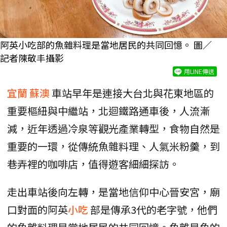
阿英小吃部的魚雜料理是當地居民的共同回憶。 圖／
記者陳敬丰攝影
用LINE傳送
宜蘭
蘇澳
車站早年是連接大台北與花東地區的
重要樞紐與中繼站，北迴鐵路通車後，人流漸
減，近年透過冷泉等觀光產業轉型，食物自然是
重要的一環，從傳統魚雜料理、人氣米粉羹，到
巷弄裡的咖啡店，值得遊客細細探訪。
走出車站後向左轉，是當地信仰中心晉安宮，廟
口對面的阿英
小吃
部是傳承3代的老字號，他們