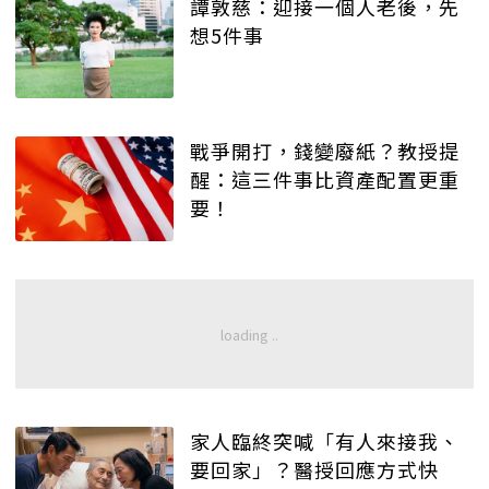
譚敦慈：迎接一個人老後，先
想5件事
戰爭開打，錢變廢紙？教授提
醒：這三件事比資產配置更重
要！
家人臨終突喊「有人來接我、
要回家」？醫授回應方式快