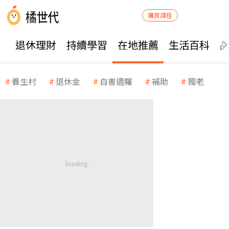
購買課程
退休理財
持續學習
在地推薦
生活百科
養生村
退休金
自書遺囑
補助
獨老