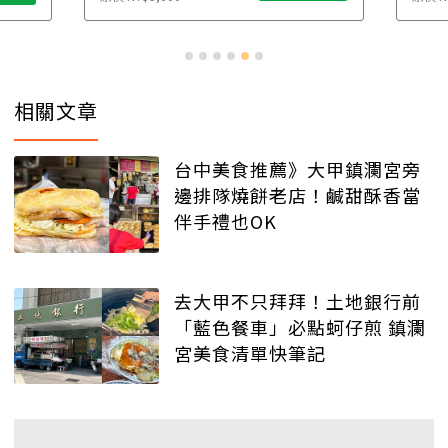
相關文章
台中美食推薦》大甲鎮瀾宮旁
邊排隊燒餅老店！鹹甜酥香當
伴手禮也OK
去大甲不只拜拜！土地銀行前
「藍色餐車」必點蚵仔煎 鎮瀾
宮美食清單快筆記