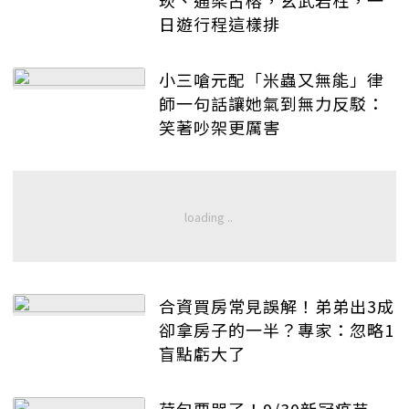
崁、通梁古榕，玄武岩柱，一
日遊行程這樣排
小三嗆元配「米蟲又無能」律
師一句話讓她氣到無力反駁：
笑著吵架更厲害
合資買房常見誤解！弟弟出3成
卻拿房子的一半？專家：忽略1
盲點虧大了