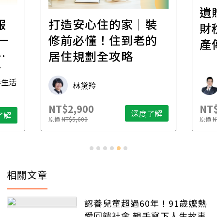
遺
報
打造安心住的家｜裝
財
一
修前必懂！住到老的
產
一
居住規劃全攻略
先
毒生活
林黛羚
NT$2,900
NT$
深度了解
了解
原價
NT$5,600
原價
N
相關文章
認養兒童超過60年！91歲嬤熱
愛回饋社會 親手寫下人生故事