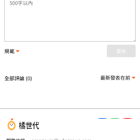
規範
發布
最新發表在前
全部評論 (
)
0