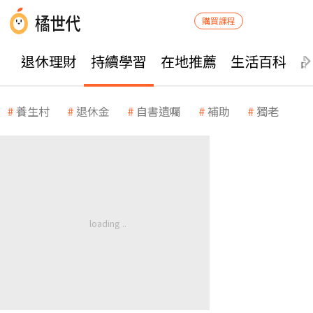
購買課程
退休理財
持續學習
在地推薦
生活百科
養生村
退休金
自書遺囑
補助
獨老