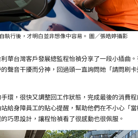
自執行後，才明白並非想像中容易。 圖／張皓婷攝影
合利華台灣客戶發展總監程怡禎分享了一段小插曲。
旁的聲音干擾而分神，回過頭一直詢問她「請問刷卡
的手環，很快又調整回工作狀態，完成最後的消費程
油站給身障員工的貼心提醒，幫助他們在不小心「當
樣的巧思設計，讓程怡禎看了很感動也很佩服。