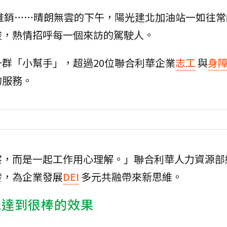
推銷……晴朗無雲的下午，陽光建北加油站一如往常
梭，熱情招呼每一個來訪的駕駛人。
群「小幫手」，超過20位聯合利華企業
志工
與
身
的服務。
察，而是一起工作用心理解。」聯合利華人力資源部
發，為企業發展
DEI
多元共融帶來新思維。
能達到很棒的效果