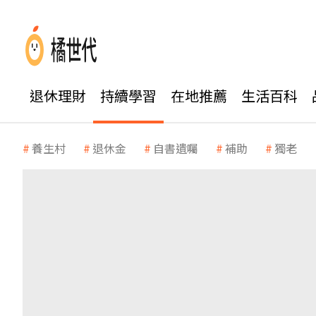
退休理財
持續學習
在地推薦
生活百科
養生村
退休金
自書遺囑
補助
獨老