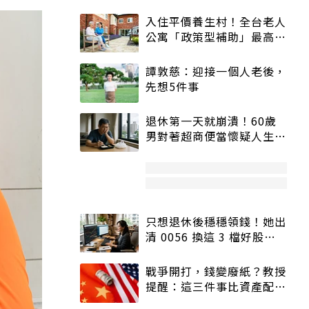
入住平價養生村！全台老人
公寓「政策型補助」最高打
5折
譚敦慈：迎接一個人老後，
先想5件事
退休第一天就崩潰！60歲
男對著超商便當懷疑人生
「一切好安靜」
只想退休後穩穩領錢！她出
清 0056 換這 3 檔好股：
股價高點照樣買
戰爭開打，錢變廢紙？教授
提醒：這三件事比資產配置
更重要！