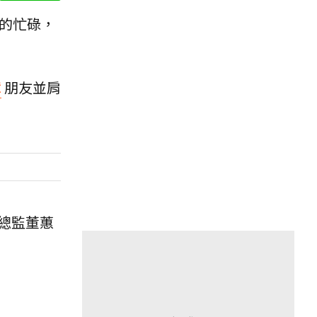
的忙碌，
障
朋友並肩
總監董蕙