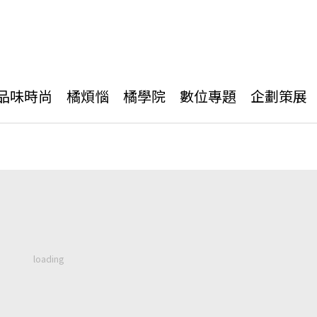
品味時尚
橘煩惱
橘學院
數位專題
企劃策展