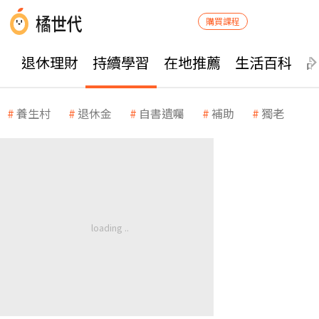
購買課程
退休理財
持續學習
在地推薦
生活百科
養生村
退休金
自書遺囑
補助
獨老