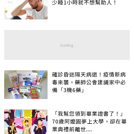
少睡1小時就不想幫助人！
確診昏迷隔天病逝！疫情新病
毒來襲，藥師公會建議家中必
備「3機6藥」
「我幫您領到畢業證書了！」
70歲阿嬤圓夢上大學，卻在畢
業典禮前離世....