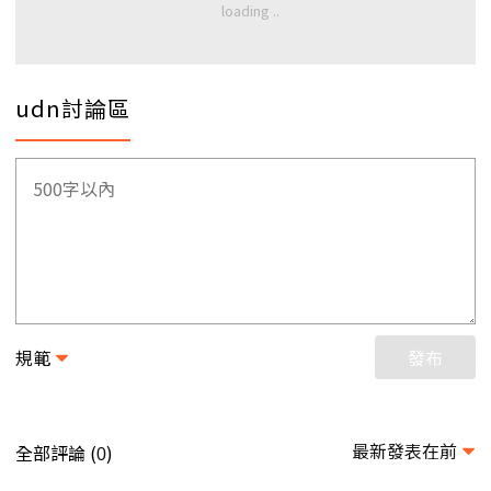
udn討論區
規範
發布
最新發表在前
全部評論 (
)
0