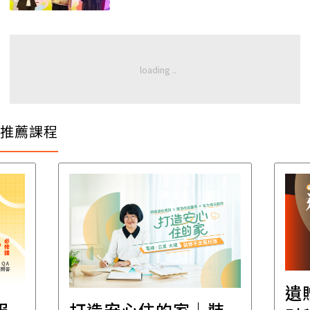
推薦課程
遺
報
打造安心住的家｜裝