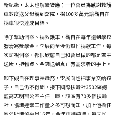
新紀綠，太太也解囊響應；一位會員為感謝救護
車數度送父母親到醫院，捐100多萬元讓觀自在
捐車很快達成目標。
除了幫助個案、捐救護車，觀自在每年還到學校
發清寒獎學金，李展向至今仍幫忙捐款工作，每
次訪視個案，都很欣慰自己和會員做的都是雪中
送炭，把物資、金錢送到真正有需求者的手上。
卸下觀自在理事長職務，李展向也把事業交給孩
子，自己仍不得閒，接下國際扶輪社3502區總
監高志明辦公室主任一職，該區有70多個扶輪
社，協調連繫工作量之多可想而知，加上他擔任
區公所調解委員16年，今年再獲續聘，每天忙