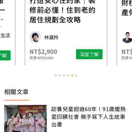
財
一
修前必懂！住到老的
產
一
居住規劃全攻略
先
毒生活
林黛羚
NT$2,900
NT$
深度了解
了解
原價
NT$5,600
原價
N
相關文章
認養兒童超過60年！91歲嬤熱
愛回饋社會 親手寫下人生故事
出書