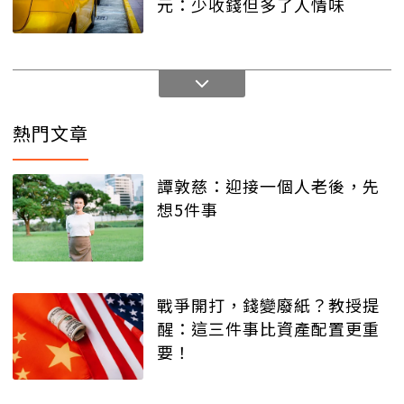
元：少收錢但多了人情味
熱門文章
譚敦慈：迎接一個人老後，先
想5件事
戰爭開打，錢變廢紙？教授提
醒：這三件事比資產配置更重
要！