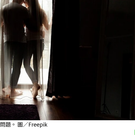
。 圖／Freepik