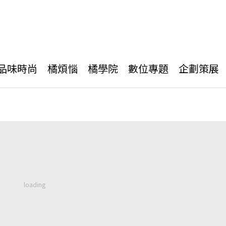
品味時尚
橘煩惱
橘學院
數位專題
企劃策展