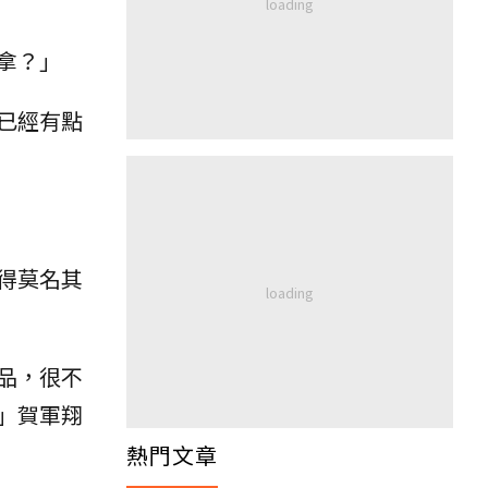
拿？」
已經有點
得莫名其
品，很不
」賀軍翔
熱門文章