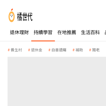
退休理財
持續學習
在地推薦
生活百科
養生村
退休金
自書遺囑
補助
獨老