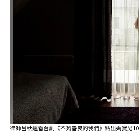
律師呂秋遠看台劇《不夠善良的我們》點出媽寶男10問題