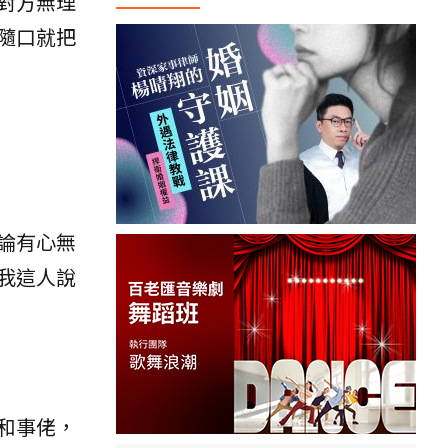
對方無理
隨口就把
論有心無
我這人說
和事佬，