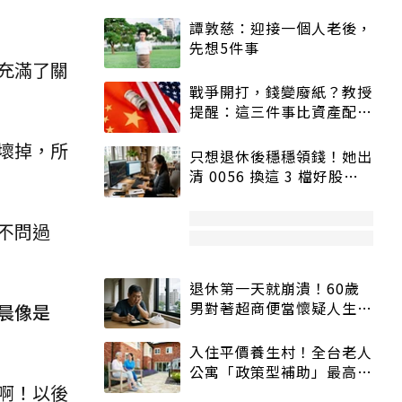
譚敦慈：迎接一個人老後，
先想5件事
充滿了關
戰爭開打，錢變廢紙？教授
提醒：這三件事比資產配置
更重要！
壞掉，所
只想退休後穩穩領錢！她出
清 0056 換這 3 檔好股：
股價高點照樣買
不問過
退休第一天就崩潰！60歲
男對著超商便當懷疑人生
晨像是
「一切好安靜」
入住平價養生村！全台老人
公寓「政策型補助」最高打
啊！以後
5折