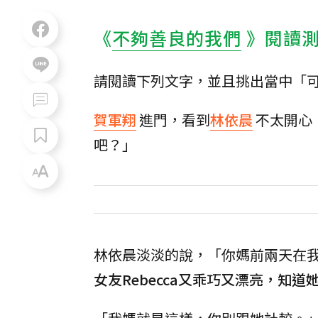
《
不夠善良的我們
》閱讀
請閱讀下列文字，並且挑出當中「
賀軍翔
進門，看到
林依晨
不太開心
吧？」
林依晨淡淡的說，「你媽前兩天在
女友Rebecca又乖巧又漂亮，知道