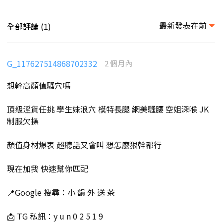
最新發表在前
全部評論 (
)
1
G_117627514868702332
2 個月內
想幹高顏值騷穴嗎
頂級淫貨任挑 學生妹浪穴 模特長腿 網美騷腰 空姐深喉 JK
制服欠操
顏值身材爆表 超聽話又會叫 想怎麼狠幹都行
現在加我 快速幫你匹配
📍Google 搜尋：小 韻 外 送 茶
📩 TG 私訊：y u n 0 2 5 1 9