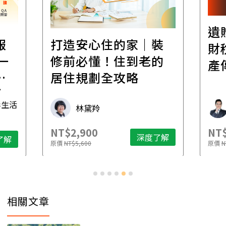
遺
報
打造安心住的家｜裝
財
一
修前必懂！住到老的
產
一
居住規劃全攻略
先
毒生活
林黛羚
NT$2,900
NT$
深度了解
了解
原價
NT$5,600
原價
N
相關文章