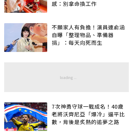
感：別拿命換工作
不願家人有負擔！演員連俞涵
自曝「整理物品、準備器
捐」：每天向死而生
7次神勇守球一戰成名！40歲
老將沃齊尼亞「爆冷」逼平比
數，背後是炙熱的追夢之路