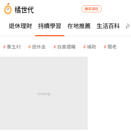
購買課程
退休理財
持續學習
在地推薦
生活百科
養生村
退休金
自書遺囑
補助
獨老