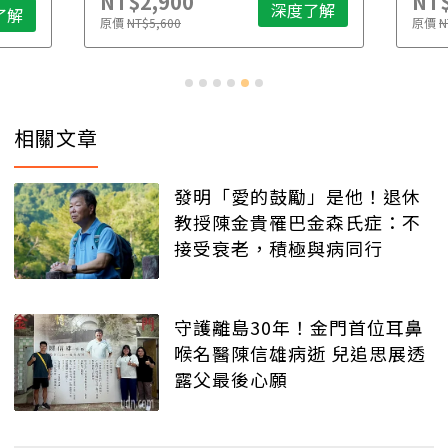
NT$2,900
NT$
深度了解
了解
原價
NT$5,600
原價
N
相關文章
發明「愛的鼓勵」是他！退休
教授陳金貴罹巴金森氏症：不
接受衰老，積極與病同行
守護離島30年！金門首位耳鼻
喉名醫陳信雄病逝 兒追思展透
露父最後心願