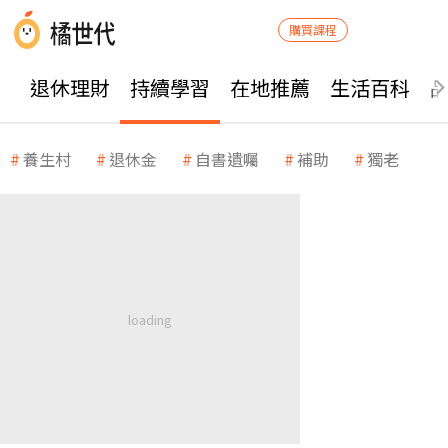
購買課程
退休理財
持續學習
在地推薦
生活百科
養生村
退休金
自書遺囑
補助
獨老