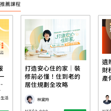
推薦課程
遺
報
打造安心住的家｜裝
財
一
修前必懂！住到老的
產
一
居住規劃全攻略
先
毒生活
林黛羚