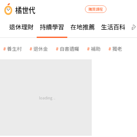
購買課程
退休理財
持續學習
在地推薦
生活百科
養生村
退休金
自書遺囑
補助
獨老