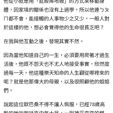
他從小就是用「屁股擦地板」的方式來移動身
體，因家境的關係也沒有上過學，所以他連ㄅㄆ
ㄇ都不會，能接觸的人事物少之又少，一般人對
於這樣的他，想必會覺得他的生命很貧乏吧？
在我與他互動之後，發現其實不然。
因為當他知道自己的一生，必須要用爬著才過生
活後，他既不怨天也不尤人地接受事實，欣然度
過每一天。他這種樂天知命的人生觀從哪裡來的
呢？就是他那偉大的母親，以及很照顧他的姐姐
們。
說起這位歐巴桑不得不讓人佩服，已經78歲高
齡的她說起話來中氣十足，一副神采奕奕的模