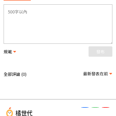
規範
發布
最新發表在前
全部評論 (
)
0