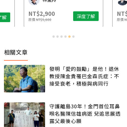
NT$2,900
NT$
深度了解
了解
原價
NT$5,600
原價
N
相關文章
發明「愛的鼓勵」是他！退休
教授陳金貴罹巴金森氏症：不
接受衰老，積極與病同行
守護離島30年！金門首位耳鼻
喉名醫陳信雄病逝 兒追思展透
露父最後心願