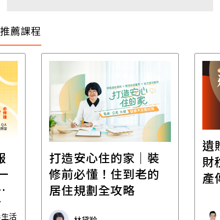
推薦課程
遺
報
打造安心住的家｜裝
財
一
修前必懂！住到老的
產
一
居住規劃全攻略
先
毒生活
林黛羚