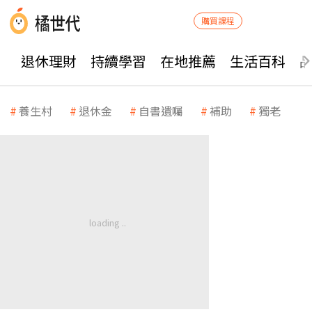
購買課程
退休理財
持續學習
在地推薦
生活百科
養生村
退休金
自書遺囑
補助
獨老