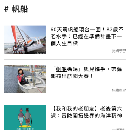
帆船
60天駕
帆船
環台一圈！82歲不
老水手：已經在準備計畫下一
個人生目標
持續學習
「
帆船
媽媽」與兒攜手，帶偏
鄉孩出航闖大賽！
持續學習
【我和我的老朋友】老後第六
課：冒險開拓邊界的海洋精神
生活百科