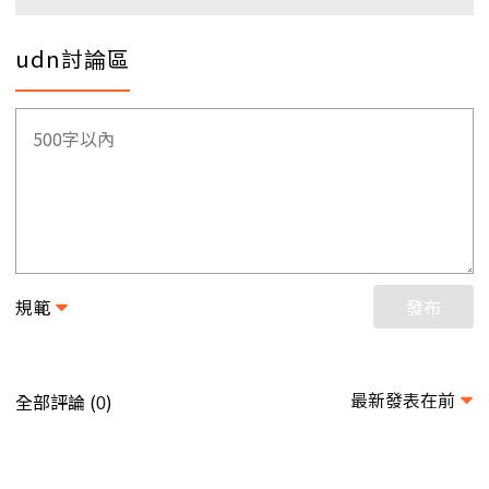
udn討論區
規範
發布
最新發表在前
全部評論 (
)
0