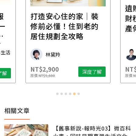
遺
報
打造安心住的家｜裝
財
一
修前必懂！住到老的
產
一
居住規劃全攻略
先
毒生活
林黛羚
NT$2,900
NT$
深度了解
了解
原價
NT$5,600
原價
N
相關文章
【舊事新說-報時光03】微百科
小書，回味早期臺灣生活文化