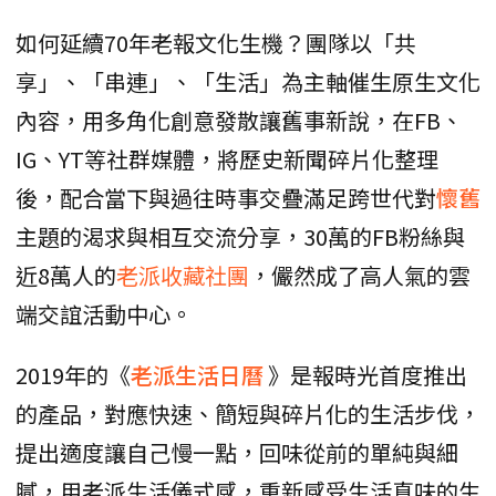
如何延續70年老報文化生機？團隊以「共
享」、「串連」、「生活」為主軸催生原生文化
內容，用多角化創意發散讓舊事新說，在FB、
IG、YT等社群媒體，將歷史新聞碎片化整理
後，配合當下與過往時事交疊滿足跨世代對
懷舊
主題的渴求與相互交流分享，30萬的FB粉絲與
近8萬人的
老派收藏社團
，儼然成了高人氣的雲
端交誼活動中心。
2019年的《
老派生活日曆
》是報時光首度推出
的產品，對應快速、簡短與碎片化的生活步伐，
提出適度讓自己慢一點，回味從前的單純與細
膩，用老派生活儀式感，重新感受生活真味的生