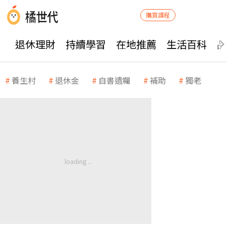
購買課程
退休理財
持續學習
在地推薦
生活百科
養生村
退休金
自書遺囑
補助
獨老