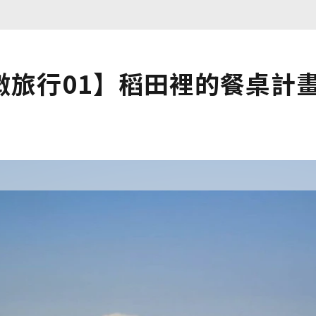
微旅行01】稻田裡的餐桌計