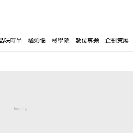
品味時尚
橘煩惱
橘學院
數位專題
企劃策展