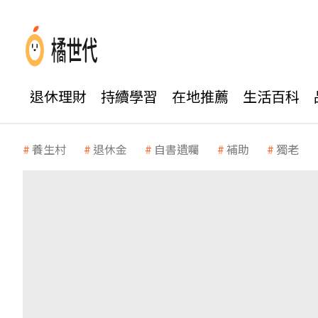
退休理財
持續學習
在地推薦
生活百科
養生村
退休金
自書遺囑
補助
獨老