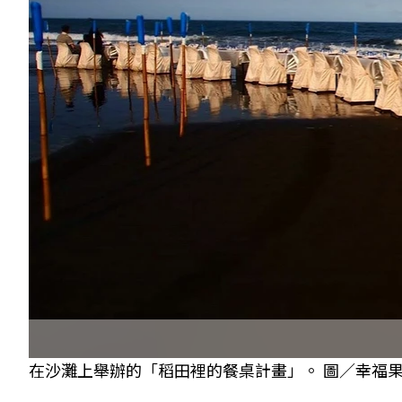
在沙灘上舉辦的「稻田裡的餐桌計畫」。 圖／幸福果