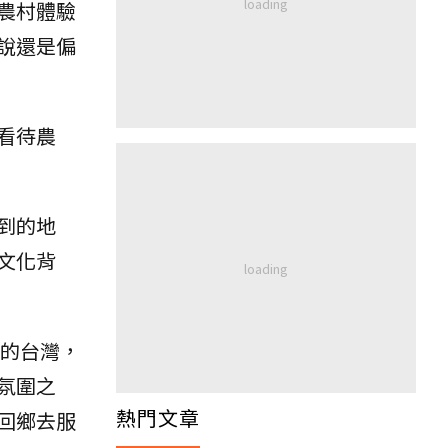
農村體驗
說還是偏
看待農
到的地
文化背
年的台灣，
氛圍之
熱門文章
回鄉去服