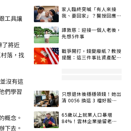
家人臨終突喊「有人來接
我、要回家」？醫授回應方
跟工具讓
式快學：避免抱憾終生
譚敦慈：迎接一個人老後，
先想5件事
辦了將近
戰爭開打，錢變廢紙？教授
區村落，找
提醒：這三件事比資產配置
更重要！
農並沒有這
他們學習
只想退休後穩穩領錢！她出
清 0056 換這 3 檔好股：
股價高點照樣買
65歲以上就業人口暴增
的概念。
84%！雲林企業搶留老員
辦下去。
工：穩定性高、經驗豐富