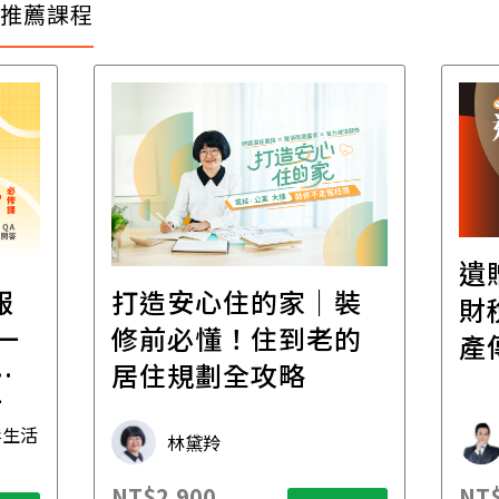
推薦課程
遺
報
打造安心住的家｜裝
財
一
修前必懂！住到老的
產
一
居住規劃全攻略
先
毒生活
林黛羚
NT$2,900
NT$