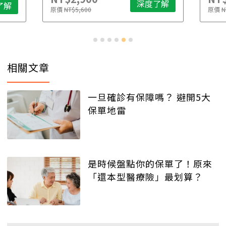
深度了解
了解
原價
NT$5,600
原價
N
相關文章
一旦確診有保障嗎？ 避開5大
保單地雷
是時候盤點你的保單了！原來
「還本型醫療險」最划算？