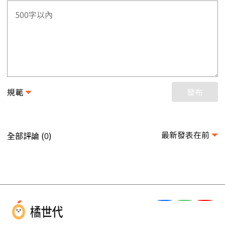
規範
發布
最新發表在前
全部評論 (
)
0