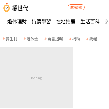
購買課程
退休理財
持續學習
在地推薦
生活百科
養生村
退休金
自書遺囑
補助
獨老