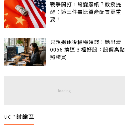
戰爭開打，錢變廢紙？教授提
醒：這三件事比資產配置更重
要！
只想退休後穩穩領錢！她出清
0056 換這 3 檔好股：股價高點
照樣買
udn討論區