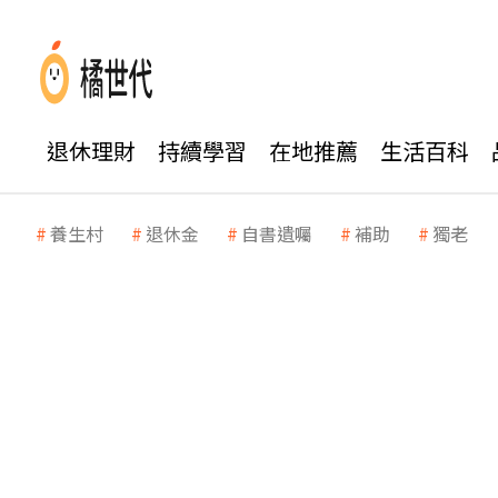
退休理財
持續學習
在地推薦
生活百科
養生村
退休金
自書遺囑
補助
獨老