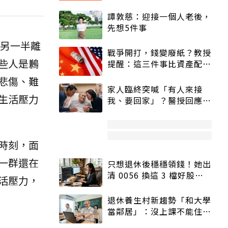
譚敦慈：迎接一個人老後，
先想5件事
另一半離
戰爭開打，錢變廢紙？教授
些人是鶼
提醒：這三件事比資產配置
更重要！
悲傷、難
家人臨終突喊「有人來接
生活壓力
我、要回家」？醫授回應方
式快學：避免抱憾終生
時刻，面
一群還在
只想退休後穩穩領錢！她出
清 0056 換這 3 檔好股：
活壓力，
股價高點照樣買
退休養生村新趨勢「和大學
當鄰居」：沒上課不能住、
宿舍變養老房