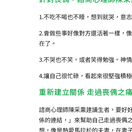
1.不吃不喝也不睡，想到就哭，意
2.會做些事好像對方還活著一樣，
在了。
3.不哭也不笑，或者笑得勉強。神
4.讓自己很忙碌，看起來很堅強積
重新建立關係 走過喪偶之
諮商心理師陳采熏建議生者，要好
係的連結，」來幫助自己走過喪偶
想，像是熱愛馬拉松的夫妻，在妻