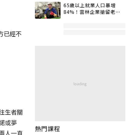
65歲以上就業人口暴增
84%！雲林企業搶留老員
工：穩定性高、經驗豐富
方已經不
往生者關
諾或夢
熱門課程
兩人一直