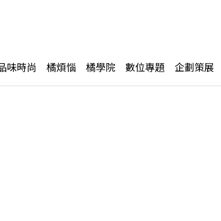
品味時尚
橘煩惱
橘學院
數位專題
企劃策展