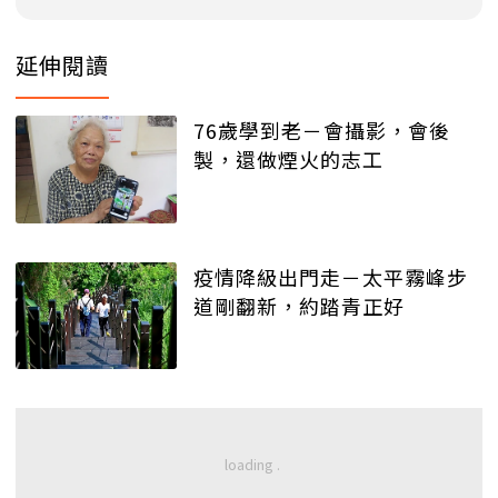
延伸閱讀
76歲學到老－會攝影，會後
製，還做煙火的志工
疫情降級出門走－太平霧峰步
道剛翻新，約踏青正好