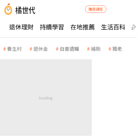
購買課程
退休理財
持續學習
在地推薦
生活百科
養生村
退休金
自書遺囑
補助
獨老