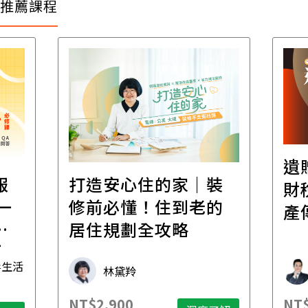
推薦課程
遺
報
打造安心住的家｜裝
財
一
修前必懂！住到老的
產
一
居住規劃全攻略
先
毒生活
林黛羚
NT$2,900
NT$