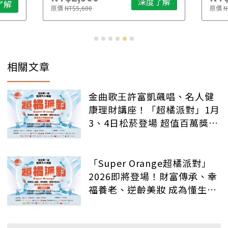
深度了解
了解
原價
NT$5,600
原價
N
相關文章
金曲歌王許富凱飆唱、名人健
康理財講座！「超橘派對」1月
3、4日松菸登場 超值百萬獎品
等你抽
「Super Orange超橘派對」
2026即將登場！財富傳承、幸
福養老、逆齡美妝 成為懂生活
的質感大人