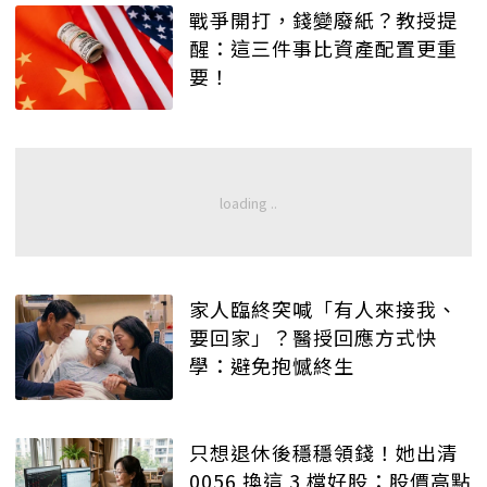
戰爭開打，錢變廢紙？教授提
醒：這三件事比資產配置更重
要！
家人臨終突喊「有人來接我、
要回家」？醫授回應方式快
學：避免抱憾終生
只想退休後穩穩領錢！她出清
0056 換這 3 檔好股：股價高點