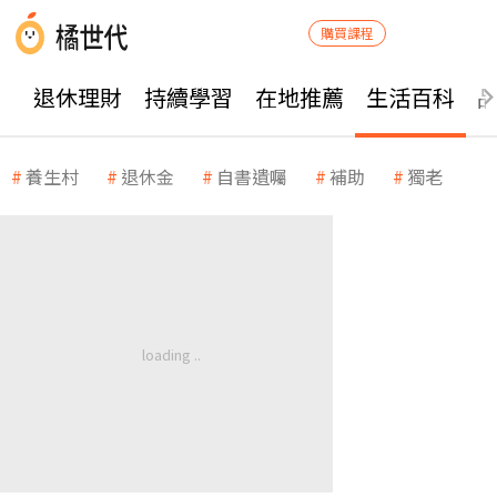
購買課程
退休理財
持續學習
在地推薦
生活百科
養生村
退休金
自書遺囑
補助
獨老