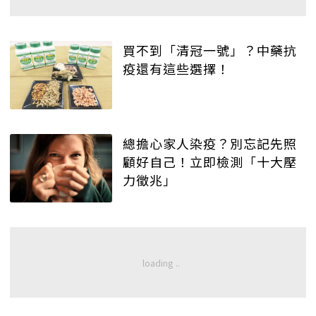
買不到「清冠一號」？中藥抗
疫還有這些選擇！
總擔心家人染疫？別忘記先照
顧好自己！立即檢測「十大壓
力徵兆」