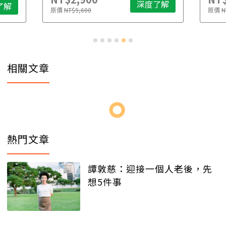
深度了解
了解
原價
NT$5,600
原價
N
相關文章
熱門文章
譚敦慈：迎接一個人老後，先
想5件事