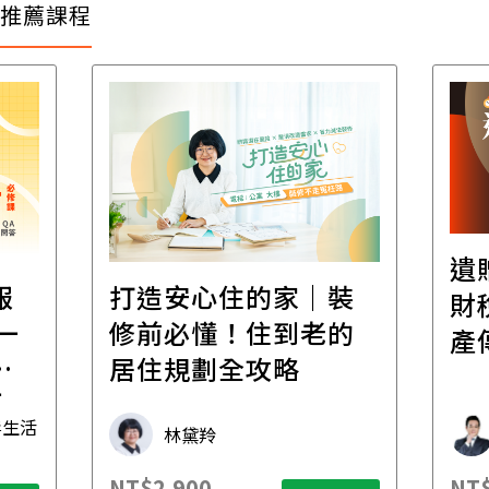
推薦課程
遺
報
打造安心住的家｜裝
財
一
修前必懂！住到老的
產
一
居住規劃全攻略
先
毒生活
林黛羚
NT$2,900
NT$