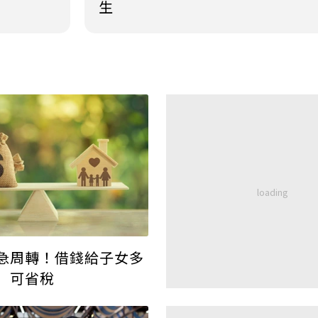
生
急周轉！借錢給子女多
」可省稅