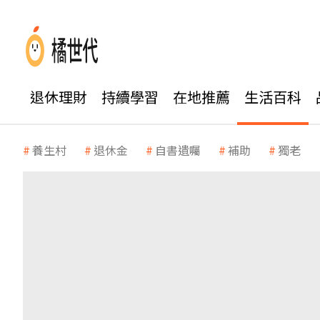
退休理財
持續學習
在地推薦
生活百科
養生村
退休金
自書遺囑
補助
獨老