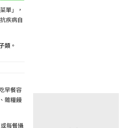
菜單」，
抗疾病自
子類。
吃早餐容
、雜糧饅
，或每餐攝