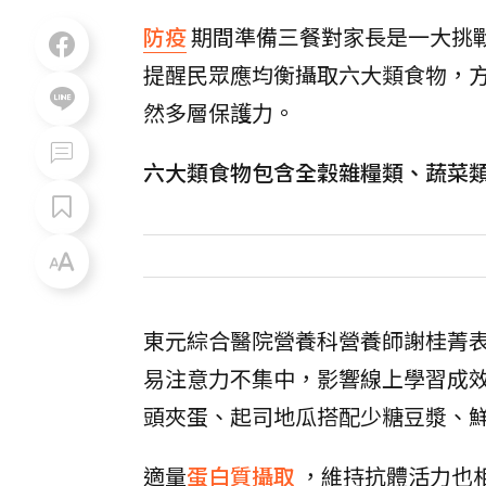
防疫
期間準備三餐對家長是一大挑
提醒民眾應均衡攝取六大類食物，
然多層保護力。
六大類食物包含全穀雜糧類、蔬菜
東元綜合醫院營養科營養師謝桂菁
易注意力不集中，影響線上學習成
頭夾蛋、起司地瓜搭配少糖豆漿、
適量
蛋白質攝取
，維持抗體活力也