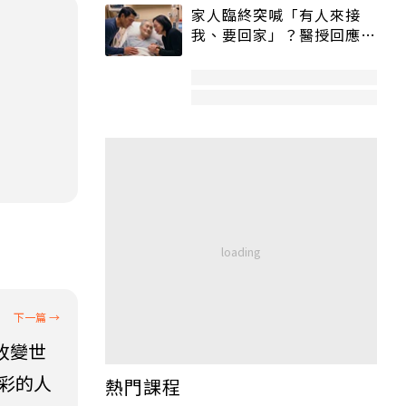
家人臨終突喊「有人來接
我、要回家」？醫授回應方
式快學：避免抱憾終生
改變世
精彩的人
熱門課程