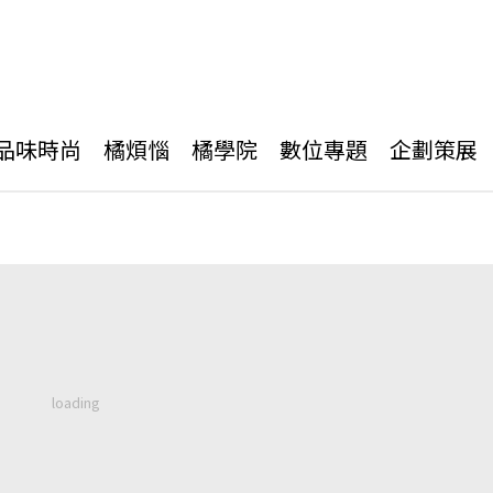
品味時尚
橘煩惱
橘學院
數位專題
企劃策展