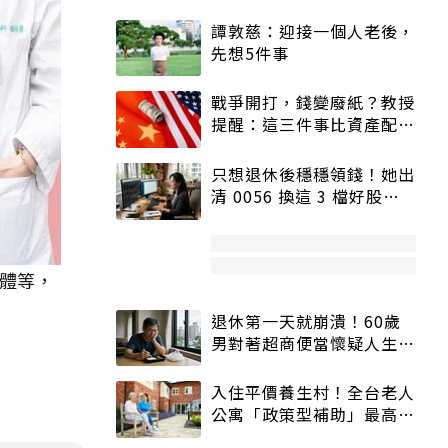
譚敦慈：迎接一個人老後，
先想5件事
戰爭開打，錢變廢紙？教授
提醒：這三件事比資產配置
更重要！
只想退休後穩穩領錢！她出
清 0056 換這 3 檔好股：
股價高點照樣買
體等，
退休第一天就崩潰！60歲
男對著超商便當懷疑人生
「一切好安靜」
入住平價養生村！全台老人
公寓「政策型補助」最高打
5折