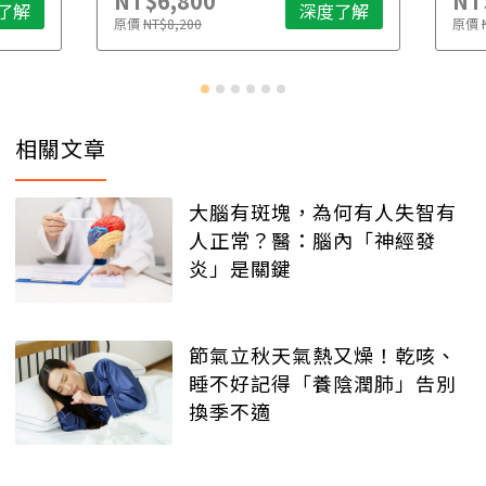
NT$6,800
NT$
了解
深度了解
原價
NT$8,200
原價
N
相關文章
大腦有斑塊，為何有人失智有
人正常？醫：腦內「神經發
炎」是關鍵
節氣立秋天氣熱又燥！乾咳、
睡不好記得「養陰潤肺」告別
換季不適