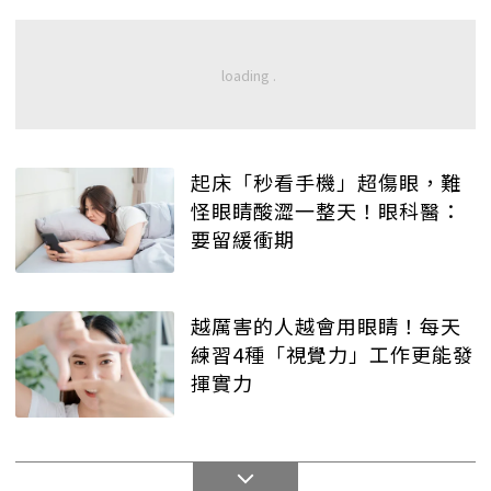
起床「秒看手機」超傷眼，難
怪眼睛酸澀一整天！眼科醫：
要留緩衝期
越厲害的人越會用眼睛！每天
練習4種「視覺力」工作更能發
揮實力