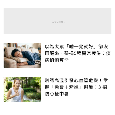
以為太累「睡一覺就好」卻沒
再醒來…醫揭5種異常疲倦：疾
病悄悄奪命
別讓高溫引發心血管危機！掌
握「免費＋漸進」避暑：3 招
防心梗中暑