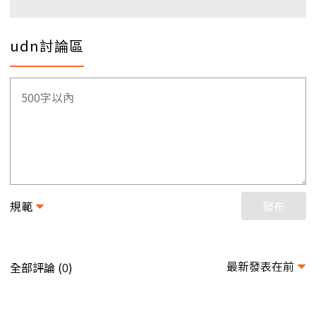
udn討論區
規範
發布
最新發表在前
全部評論 (
)
0