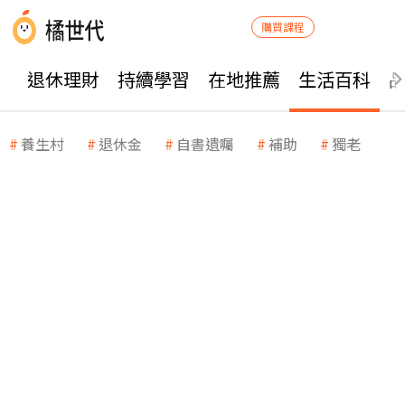
購買課程
退休理財
持續學習
在地推薦
生活百科
養生村
退休金
自書遺囑
補助
獨老