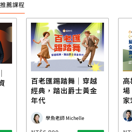
推薦課程
│
百老匯踢踏舞｜穿越
高
資
經典，踏出爵士黃金
場！
年代
家
承
學魚老師 Michelle