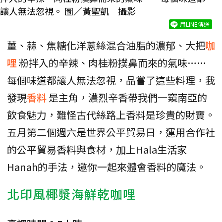
讓人無法忽視。 圖／黃聖凱 攝影
用LINE傳送
薑、蒜、焦糖化洋蔥絲混合油脂的濃郁、大把
咖
哩
粉拌入的辛辣、肉桂粉撲鼻而來的氣味……
每個味道都讓人無法忽視，品嘗了這些料理，我
發現
香料
是主角，濃烈辛香帶我們一窺南亞的
飲食魅力，難怪古代絲路上香料是珍貴的財寶。
五月第二個週六是世界公平貿易日，運用合作社
的公平貿易香料與食材，加上Hala生活家
Hanah的手法，邀你一起來體會香料的魔法。
北印風椰漿海鮮乾咖哩