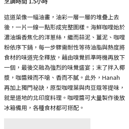
烹調時間 1.5小時
這道菜像一幅油畫，油彩一層一層的堆疊上去
後，一片一線一點形成完整圖樣。海鮮咖哩始於
濃油煸香焦化的洋蔥絲，繼而蒜泥、薑泥、咖哩
粉依序下鍋，每一步驟需耐性等待油脂與熱度將
食材的味道完全釋放，藉由嗅覺抓準時機再放下
一個，最後交融為強烈的味覺盛宴；末了拌入椰
漿，咖醬辣而不嗆、香而不膩。此外，Hanah
再加上獨門祕訣，原型咖哩葉與肉豆蔻等提味，
就是道地的北印度料理。咖哩醬可大量製作後放
冰箱備用，各種食材都可搭配。