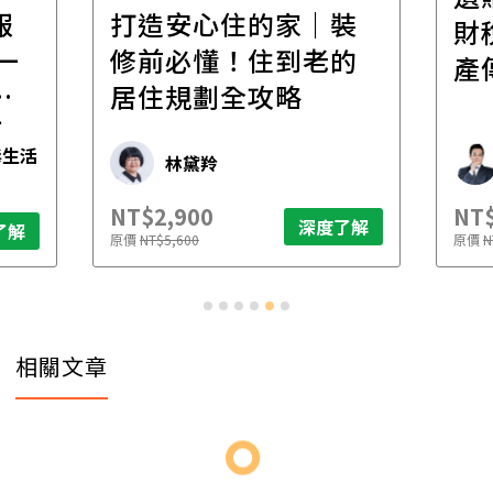
報
打造安心住的家｜裝
財
一
修前必懂！住到老的
產
一
居住規劃全攻略
先
毒生活
林黛羚
NT$2,900
NT$
深度了解
了解
原價
NT$5,600
原價
N
相關文章