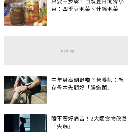
只要三步驟！自製夏日開胃小
菜：四季豆泡菜、什錦泡菜
中年身高倒退嚕？營養師：想
存骨本先顧好「腸道菌」
睡不著好痛苦！2大類食物改善
「失眠」