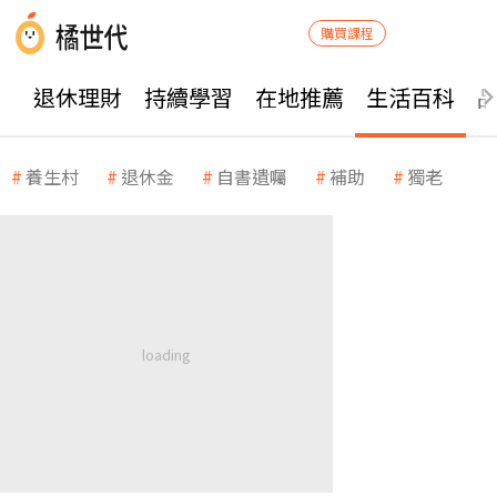
購買課程
退休理財
持續學習
在地推薦
生活百科
養生村
退休金
自書遺囑
補助
獨老