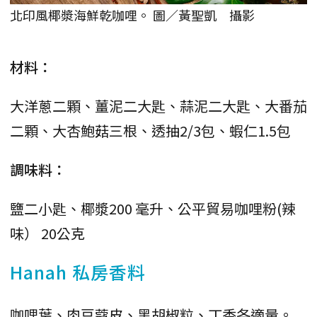
北印風椰漿海鮮乾咖哩。 圖／黃聖凱 攝影
材料：
大洋蔥二顆、薑泥二大匙、蒜泥二大匙、大番茄
二顆、大杏鮑菇三根、透抽2/3包、蝦仁1.5包
調味料：
鹽二小匙、椰漿200 毫升、公平貿易咖哩粉(辣
味） 20公克
Hanah 私房香料
咖哩葉、肉豆蔻皮、黑胡椒粒、丁香各適量。