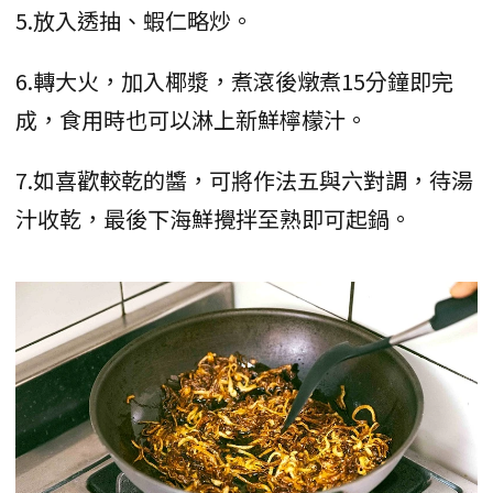
5.放入透抽、蝦仁略炒。
6.轉大火，加入椰漿，煮滾後燉煮15分鐘即完
成，食用時也可以淋上新鮮檸檬汁。
7.如喜歡較乾的醬，可將作法五與六對調，待湯
汁收乾，最後下海鮮攪拌至熟即可起鍋。