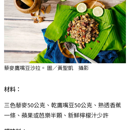
藜麥鷹嘴豆沙拉。 圖／黃聖凱 攝影
材料：
三色藜麥50公克、乾鷹嘴豆50公克、熟透香蕉
一條、蘋果或芭樂半顆、新鮮檸檬汁少許