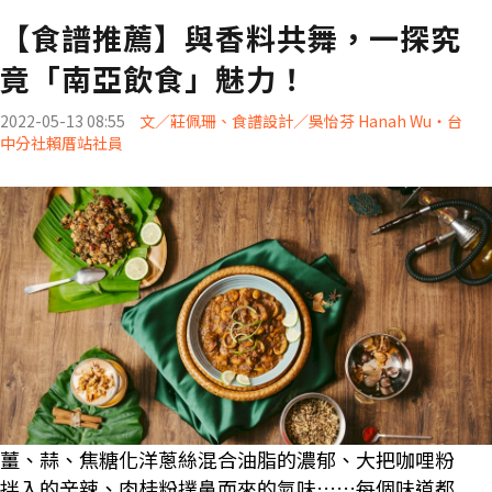
【食譜推薦】與香料共舞，一探究
竟「南亞飲食」魅力！
2022-05-13 08:55
文／莊佩珊、食譜設計／吳怡芬 Hanah Wu・台
中分社賴厝站社員
薑、蒜、焦糖化洋蔥絲混合油脂的濃郁、大把咖哩粉
拌入的辛辣、肉桂粉撲鼻而來的氣味……每個味道都