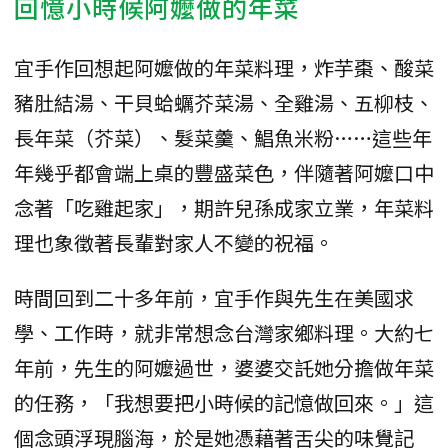
回憶小時候阿嬤做的年菜
宜手作回想起阿嬤做的年菜料理，炸芋棗、酸菜
豬肚結湯、干貝蛤蠣芥菜湯、全雞湯、五柳枝、
長年菜（芥菜）、髮菜羹、鯧魚米粉……這些年
年幾乎都會端上桌的豐盛菜色，伴隨著阿嬤口中
念著「吃雞起家」，期許兒孫成家立業，年菜料
理也象徵著長輩對家人不變的祝福。
時間回到二十多年前，宜手作與先生在美國求
學、工作時，就非常想念台灣家鄉料理。大約七
年前，先生的阿嬤過世，婆婆交託她分擔做年菜
的任務，「我想要把小時候的記憶做回來。」這
個念頭浮現腦海，於是她憑藉著舌尖的味覺記