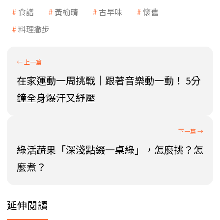
食譜
黃榆晴
古早味
懷舊
料理撇步
在家運動一周挑戰｜跟著音樂動一動！ 5分
鐘全身爆汗又紓壓
綠活蔬果「深淺點綴一桌綠」，怎麼挑？怎
麼煮？
延伸閱讀