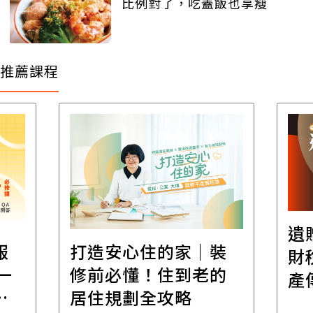
比例對了，吃蓋飯也享瘦
推薦課程
遺
報
打造安心住的家｜裝
財
一
修前必懂！住到老的
產
一
居住規劃全攻略