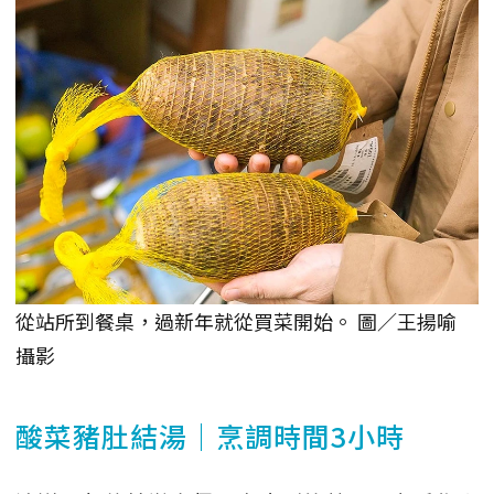
從站所到餐桌，過新年就從買菜開始。 圖／王揚喻
攝影
酸菜豬肚結湯｜烹調時間3小時