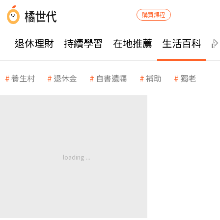
購買課程
退休理財
持續學習
在地推薦
生活百科
養生村
退休金
自書遺囑
補助
獨老