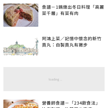
食譜－1鍋燉出冬日料理「高麗
菜千層」有菜有肉
阿鴻上菜／記憶中懷念的新竹
貢丸：自製貢丸有撇步
營養師食譜－「234飲食法」