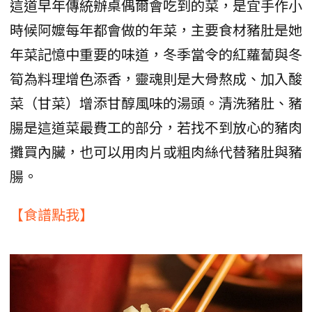
這道早年傳統辦桌偶爾會吃到的菜，是宜手作小
時候阿嬤每年都會做的年菜，主要食材豬肚是她
年菜記憶中重要的味道，冬季當令的紅蘿蔔與冬
筍為料理增色添香，靈魂則是大骨熬成、加入酸
菜（甘菜）增添甘醇風味的湯頭。清洗豬肚、豬
腸是這道菜最費工的部分，若找不到放心的豬肉
攤買內臟，也可以用肉片或粗肉絲代替豬肚與豬
腸。
【食譜點我】