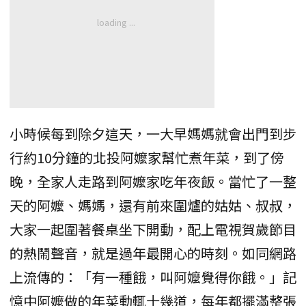
小時候每到除夕這天，一大早媽媽就會出門到步
行約10分鐘的北投阿嬤家幫忙煮年菜，到了傍
晚，全家人走路到阿嬤家吃年夜飯。當忙了一整
天的阿嬤、媽媽，還有前來圍爐的姑姑、叔叔，
大家一起圍著餐桌坐下開動，配上電視賀歲節目
的熱鬧聲音，就是過年最開心的時刻。如同網路
上流傳的：「有一種餓，叫阿嬤覺得你餓。」記
憶中阿嬤做的年菜動輒十幾道，每年都擺滿整張