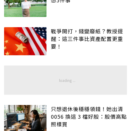
想5件事
戰爭開打，錢變廢紙？教授提
醒：這三件事比資產配置更重
要！
只想退休後穩穩領錢！她出清
0056 換這 3 檔好股：股價高點
照樣買