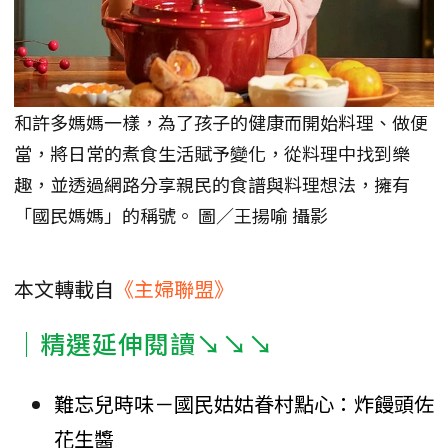
和許多媽媽一樣，為了孩子的健康而開始料理、做便
當，將日常的煮食生活賦予變化，從料理中找到樂
趣，並透過網路分享親民的食譜與料理想法，擁有
「國民媽媽」的稱號。 圖／王揚喻 攝影
本文轉載自
《主婦聯盟》
｜精選延伸閱讀↘↘↘
難忘兒時味－國民姑姑眷村點心：炸饅頭佐
花生醬