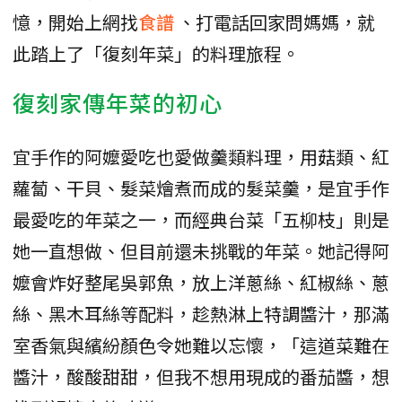
憶，開始上網找
食譜
、打電話回家問媽媽，就
此踏上了「復刻年菜」的料理旅程。
復刻家傳年菜的初心
宜手作的阿嬤愛吃也愛做羹類料理，用菇類、紅
蘿蔔、干貝、髮菜燴煮而成的髮菜羹，是宜手作
最愛吃的年菜之一，而經典台菜「五柳枝」則是
她一直想做、但目前還未挑戰的年菜。她記得阿
嬤會炸好整尾吳郭魚，放上洋蔥絲、紅椒絲、蔥
絲、黑木耳絲等配料，趁熱淋上特調醬汁，那滿
室香氣與繽紛顏色令她難以忘懷，「這道菜難在
醬汁，酸酸甜甜，但我不想用現成的番茄醬，想