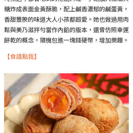
糖炸成表面金黃酥脆，配上鹹香濃郁的鹹蛋黃，
香甜豐腴的味道大人小孩都超愛。她也做過用肉
鬆與美乃滋拌勻當作內餡的版本，還曾仿照幸運
餅乾的概念，隨機包進一塊錢硬幣，增加樂趣。
【食譜點我】