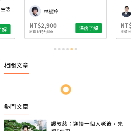
先
毒生活
林黛羚
NT$2,900
NT$
深度了解
了解
原價
NT$5,600
原價
N
相關文章
熱門文章
譚敦慈：迎接一個人老後，先