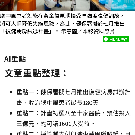
腦中風患者如能在黃金復原期接受高強度復健訓練，
將可大幅降低失能風險，為此，健保署擬於七月推出
「復健病房試辦計畫」。 示意圖／本報資料照片
用LINE傳送
AI重點
文章重點整理：
重點一：
健保署擬七月推出復健病房試辦計
畫，收治腦中風患者最長180天。
重點二：
計畫初選八至十家醫院，預估投入
三億元，約可讓1600人受益。
重點三：
採論質支付與跨專業團隊照護，目