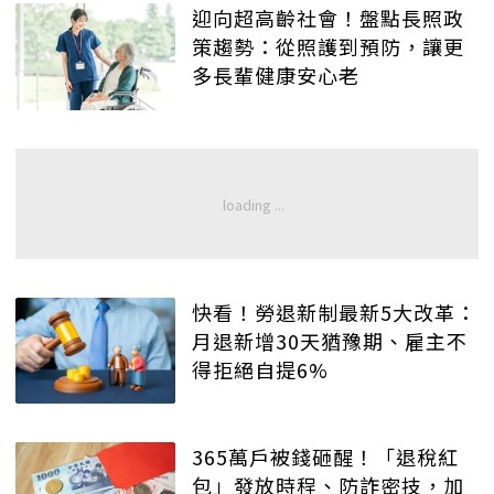
迎向超高齡社會！盤點長照政
策趨勢：從照護到預防，讓更
多長輩健康安心老
快看！勞退新制最新5大改革：
月退新增30天猶豫期、雇主不
得拒絕自提6%
365萬戶被錢砸醒！「退稅紅
包」發放時程、防詐密技，加