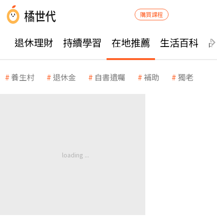
購買課程
退休理財
持續學習
在地推薦
生活百科
養生村
退休金
自書遺囑
補助
獨老