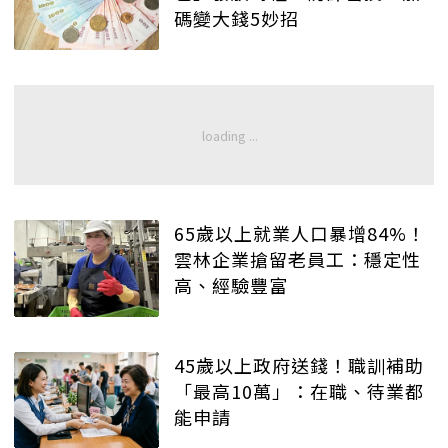
碼變大錢5妙招
65歲以上就業人口暴增84%！
雲林企業搶留老員工：穩定性
高、經驗豐富
45歲以上政府送錢！職訓補助
「最高10萬」：在職、待業都
能申請