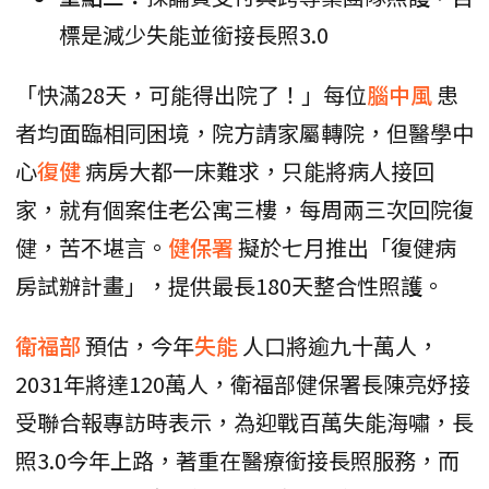
標是減少失能並銜接長照3.0
「快滿28天，可能得出院了！」每位
腦中風
患
者均面臨相同困境，院方請家屬轉院，但醫學中
心
復健
病房大都一床難求，只能將病人接回
家，就有個案住老公寓三樓，每周兩三次回院復
健，苦不堪言。
健保署
擬於七月推出「復健病
房試辦計畫」，提供最長180天整合性照護。
衛福部
預估，今年
失能
人口將逾九十萬人，
2031年將達120萬人，衛福部健保署長陳亮妤接
受聯合報專訪時表示，為迎戰百萬失能海嘯，長
照3.0今年上路，著重在醫療銜接長照服務，而