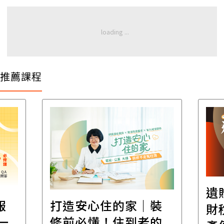
推薦課程
遺
報
打造安心住的家｜裝
財
一
修前必懂！住到老的