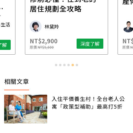
產
一
居住規劃全攻略
先
毒生活
林黛羚
NT$2,900
NT$
深度了解
了解
原價
NT$5,600
原價
N
相關文章
入住平價養生村！全台老人公
寓「政策型補助」最高打5折