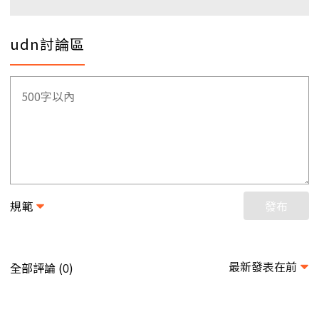
udn討論區
規範
發布
最新發表在前
全部評論 (
)
0