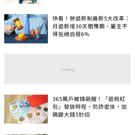
快看！勞退新制最新5大改革：
月退新增30天猶豫期、雇主不
得拒絕自提6%
365萬戶被錢砸醒！「退稅紅
包」發放時程、防詐密技，加
碼變大錢5妙招