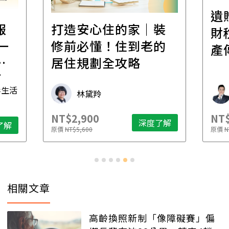
遺
報
打造安心住的家｜裝
財
一
修前必懂！住到老的
產
一
居住規劃全攻略
先
毒生活
林黛羚
NT$2,900
NT$
深度了解
了解
原價
NT$5,600
原價
N
相關文章
高齡換照新制「像障礙賽」偏