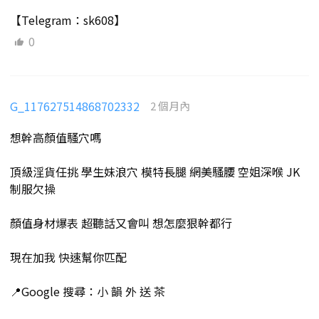
【Telegram：sk608】
0
G_117627514868702332
2 個月內
想幹高顏值騷穴嗎
頂級淫貨任挑 學生妹浪穴 模特長腿 網美騷腰 空姐深喉 JK
制服欠操
顏值身材爆表 超聽話又會叫 想怎麼狠幹都行
現在加我 快速幫你匹配
📍Google 搜尋：小 韻 外 送 茶