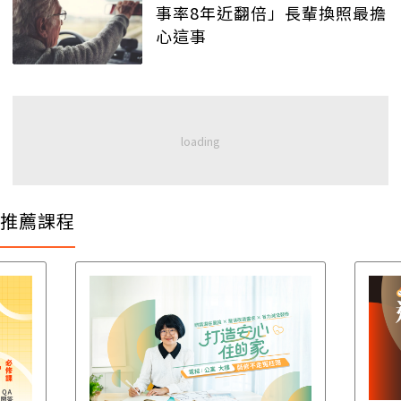
事率8年近翻倍」長輩換照最擔
心這事
推薦課程