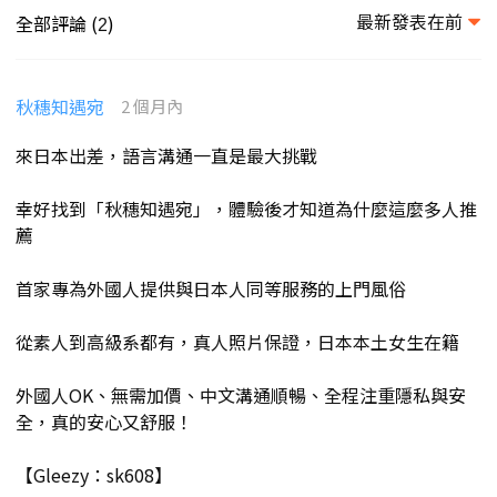
最新發表在前
全部評論 (
)
2
秋穗知遇宛
2 個月內
來日本出差，語言溝通一直是最大挑戰
幸好找到「秋穗知遇宛」，體驗後才知道為什麼這麼多人推
薦
首家專為外國人提供與日本人同等服務的上門風俗
從素人到高級系都有，真人照片保證，日本本土女生在籍
外國人OK、無需加價、中文溝通順暢、全程注重隱私與安
全，真的安心又舒服！
【Gleezy：sk608】