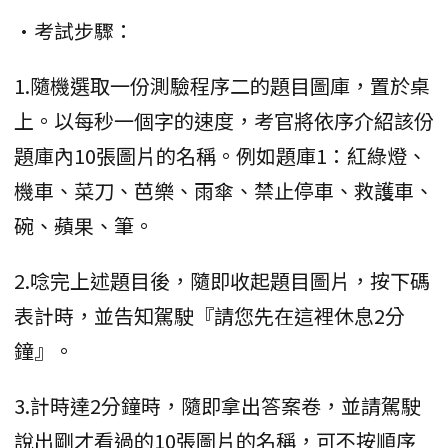
•考試步驟：
1.隨機選取一份測驗程序二的題目圖庫，置於桌
上。以每秒一個字的速度，考官將依序介紹該份
題庫內10張圖片的名稱。例如題庫1：紅綠燈、
機車、菜刀、芭樂、雨傘、禁止停車、救護車、
碗、蘋果、筆。
2.唸完上述題目後，隨即收起題目圖片，按下碼
表計時，並告知駕駛『請您先在這裡休息2分
鐘』。
3.計時達2分鐘時，隨即拿出答案卷，並請駕駛
說出剛才看過的10張圖片的名稱，可不按順序