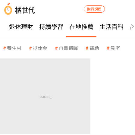
購買課程
退休理財
持續學習
在地推薦
生活百科
養生村
退休金
自書遺囑
補助
獨老