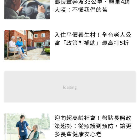
鄉長輩奔波33公里、轉車4趟
大嘆：不懂我們的苦
入住平價養生村！全台老人公
寓「政策型補助」最高打5折
迎向超高齡社會！盤點長照政
策趨勢：從照護到預防，讓更
多長輩健康安心老