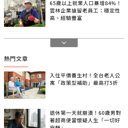
65歲以上就業人口暴增84%！
雲林企業搶留老員工：穩定性
高、經驗豐富
熱門文章
入住平價養生村！全台老人公
寓「政策型補助」最高打5折
退休第一天就崩潰！60歲男對
著超商便當懷疑人生「一切好
安靜」