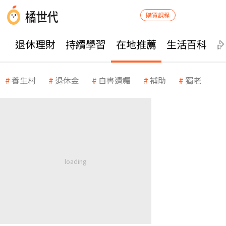
購買課程
退休理財
持續學習
在地推薦
生活百科
養生村
退休金
自書遺囑
補助
獨老