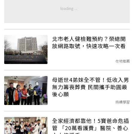
北市老人健檢難預約？榮總開
放網路取號，快速攻略一次看
在地推薦
母逝世4弟妹全不管！低收入男
無力籌喪葬費 民間攜手助圓最
後心願
持續學習
全家經濟都靠他！5寶爸命危插
管 「20萬看護費」醫院、善心