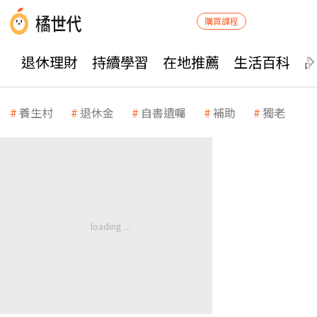
購買課程
退休理財
持續學習
在地推薦
生活百科
養生村
退休金
自書遺囑
補助
獨老