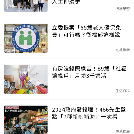
人士伸援手
持續學習
立委提案「65歲老人健保免
費」可行嗎？衛福部這樣說
在地推薦
有房沒錢照樣苦！89歲「社福
邊緣戶」月領3千過活
生活百科
2024政府發錢囉！486先生盤
點「7種新制補助」一次看
在地推薦