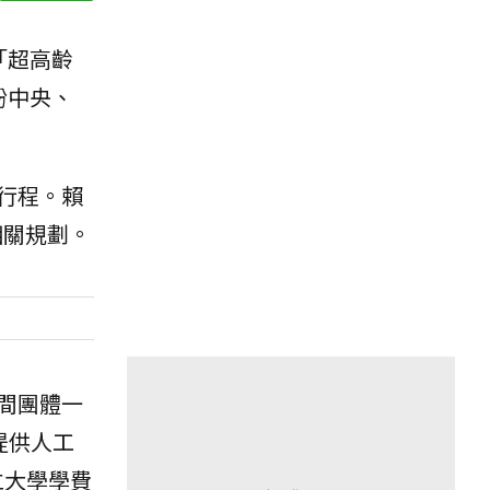
「超高齡
盼中央、
行程。賴
相關規劃。
間團體一
提供人工
立大學學費