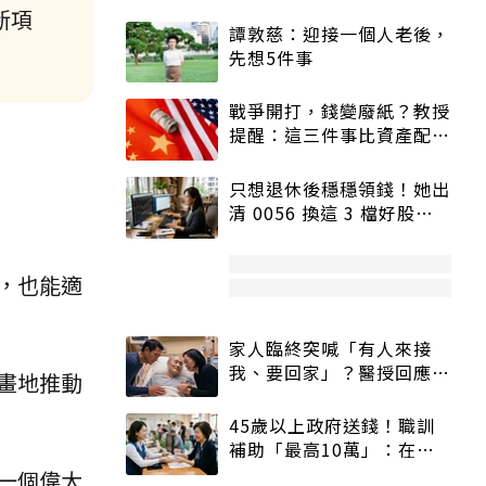
新項
譚敦慈：迎接一個人老後，
先想5件事
戰爭開打，錢變廢紙？教授
提醒：這三件事比資產配置
更重要！
只想退休後穩穩領錢！她出
清 0056 換這 3 檔好股：
股價高點照樣買
，也能適
家人臨終突喊「有人來接
我、要回家」？醫授回應方
畫地推動
式快學：避免抱憾終生
45歲以上政府送錢！職訓
補助「最高10萬」：在
職、待業都能申請
一個偉大