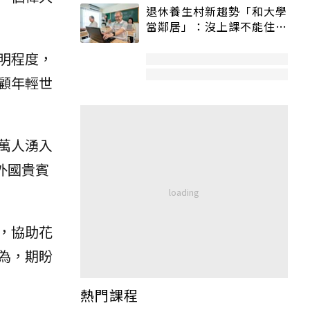
退休養生村新趨勢「和大學
當鄰居」：沒上課不能住、
宿舍變養老房
明程度，
顧年輕世
萬人湧入
外國貴賓
，協助花
為，期盼
熱門課程