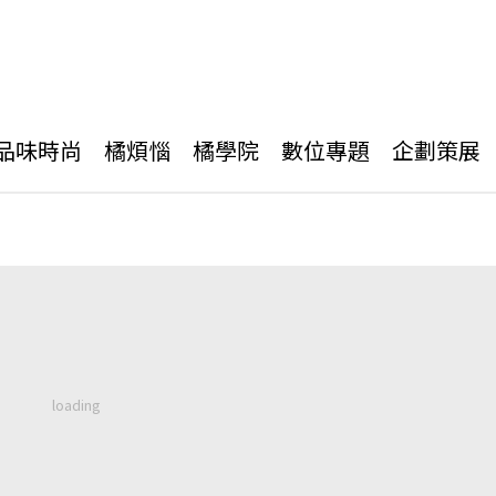
品味時尚
橘煩惱
橘學院
數位專題
企劃策展