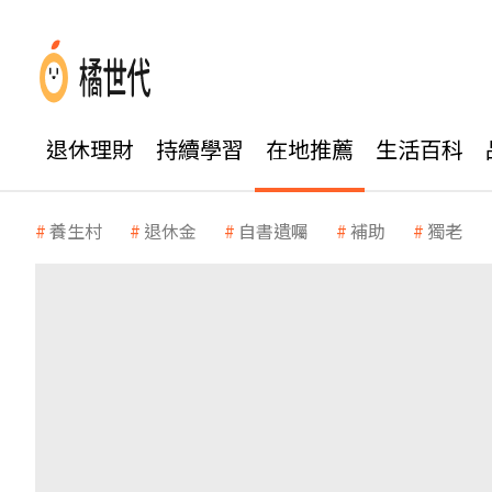
退休理財
持續學習
在地推薦
生活百科
養生村
退休金
自書遺囑
補助
獨老