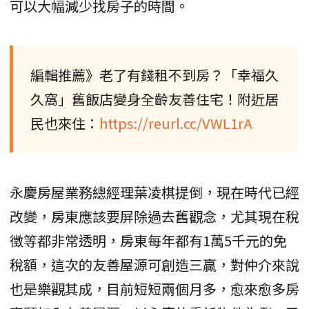
可以大幅減少找房子的時間。
編輯推薦》老了有錢租不到房？「幸福久
久窩」舊飯店變身全齡友善住宅！附近居
民也來住：
https://reurl.cc/VWL1rA
永慶房屋業務總經理葉凌棋提倒，現在時代已經
改變，房東應該要屏除過去舊觀念，尤其現在稅
徵等都非常透明，房東每年都有1萬5千元的免
稅額，這次的友善屋源可創造三贏，對仲介來說
也是樂觀其成，目前短短兩個月多，愈來愈多房