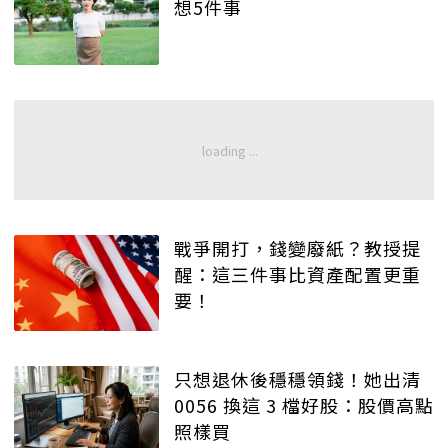
想5件事
戰爭開打，錢變廢紙？教授提
醒：這三件事比資產配置更重
要！
只想退休後穩穩領錢！她出清
0056 換這 3 檔好股：股價高點
照樣買