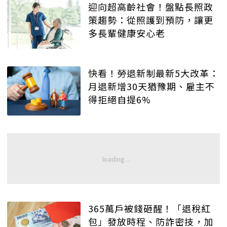
迎向超高齡社會！盤點長照政
策趨勢：從照護到預防，讓更
多長輩健康安心老
快看！勞退新制最新5大改革：
月退新增30天猶豫期、雇主不
得拒絕自提6%
365萬戶被錢砸醒！「退稅紅
包」發放時程、防詐密技，加