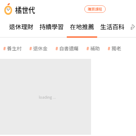
購買課程
退休理財
持續學習
在地推薦
生活百科
養生村
退休金
自書遺囑
補助
獨老