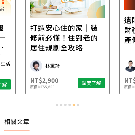
遺
報
打造安心住的家｜裝
財
一
修前必懂！住到老的
產
一
居住規劃全攻略
先
毒生活
林黛羚
NT$2,900
NT$
深度了解
了解
原價
NT$5,600
原價
N
相關文章