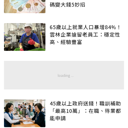
碼變大錢5妙招
65歲以上就業人口暴增84%！
雲林企業搶留老員工：穩定性
高、經驗豐富
45歲以上政府送錢！職訓補助
「最高10萬」：在職、待業都
能申請