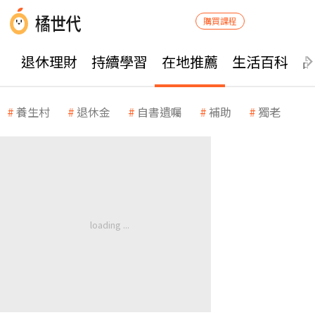
購買課程
退休理財
持續學習
在地推薦
生活百科
養生村
退休金
自書遺囑
補助
獨老