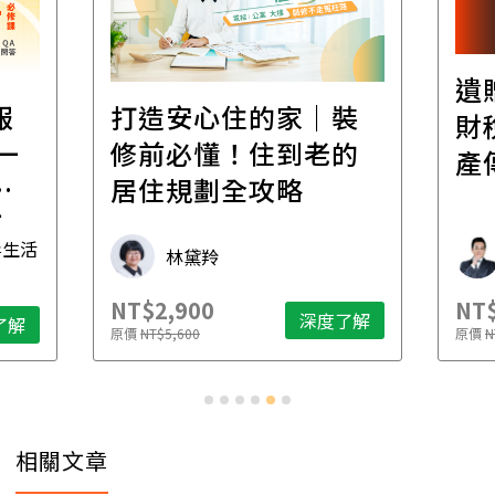
遺
報
打造安心住的家｜裝
財
一
修前必懂！住到老的
產
一
居住規劃全攻略
先
毒生活
林黛羚
NT$2,900
NT$
深度了解
了解
原價
NT$5,600
原價
N
相關文章