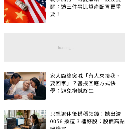
醒：這三件事比資產配置更重
要！
家人臨終突喊「有人來接我、
要回家」？醫授回應方式快
學：避免抱憾終生
只想退休後穩穩領錢！她出清
0056 換這 3 檔好股：股價高點
照樣買