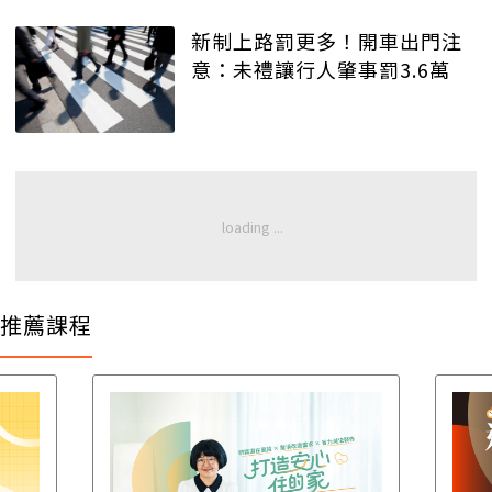
新制上路罰更多！開車出門注
意：未禮讓行人肇事罰3.6萬
推薦課程