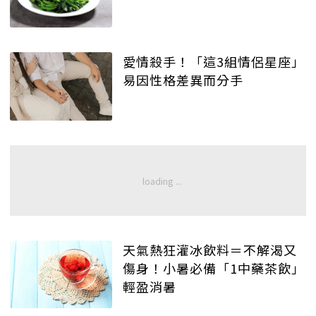
愛情殺手！「這3組情侶星座」
易因性格差異而分手
天氣熱狂灌冰飲料＝不解渴又
傷身！小暑必備「1中藥茶飲」
輕盈消暑