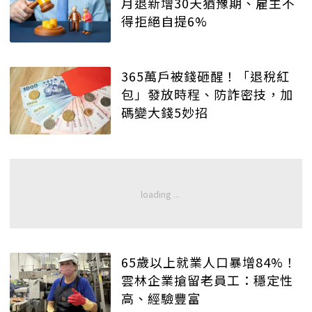
月退新增30天猶豫期、雇主不
得拒絕自提6%
365萬戶被錢砸醒！「退稅紅
包」發放時程、防詐密技，加
碼變大錢5妙招
65歲以上就業人口暴增84%！
雲林企業搶留老員工：穩定性
高、經驗豐富