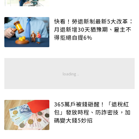
快看！勞退新制最新5大改革：
月退新增30天猶豫期、雇主不
得拒絕自提6%
365萬戶被錢砸醒！「退稅紅
包」發放時程、防詐密技，加
碼變大錢5妙招