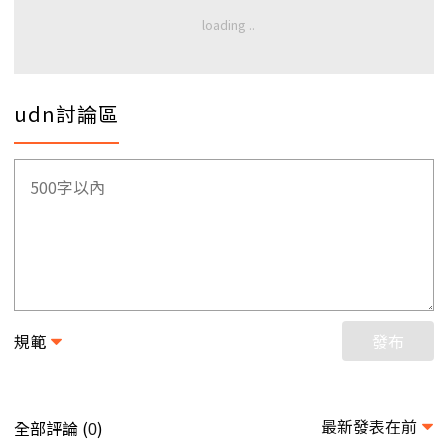
udn討論區
規範
發布
最新發表在前
全部評論 (
)
0