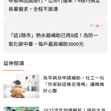
帶爸媽出國旅行，比修行還累？6技巧搞定
長輩需求，全程不崩潰
「這1縣市」熱水器補助已用8成！為防一
氧化碳中毒，每戶最高補助3000元
延伸閱讀
為罕病兒申請補助，社工一句
「你家缺這幾百塊嗎」讓媽媽
好心酸
2025流年財運解析！哪些生肖