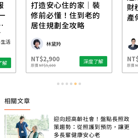
報
打造安心住的家｜裝
財
一
修前必懂！住到老的
產
一
居住規劃全攻略
先
毒生活
林黛羚
NT$2,900
NT$
深度了解
了解
原價
NT$5,600
原價
N
相關文章
迎向超高齡社會！盤點長照政
策趨勢：從照護到預防，讓更
多長輩健康安心老