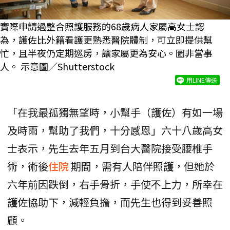
實際申請過整合照護服務的68歲病人家屬高女士認
為，護佐比外籍看護更熟悉醫院體制，可立即提供幫
忙，且半夜仍定期巡房，讓家屬更為安心。圖非當事
人。 示意圖／Shutterstock
用LINE傳送
「在我最孤獨無望時，小幫手（護佐）有如一場
及時雨，幫助了我們，十分感恩」六十八歲高女
士表示，先生去年五月到台大醫院接受腰椎手
術，術後
住院
期間，需有人陪伴照護，但她於
六年前因跌倒，右手骨折，手使不上力，所幸在
護佐協助下，減輕負擔，而先生也得到妥善照
顧。