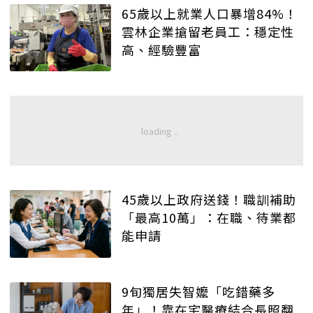
65歲以上就業人口暴增84%！
雲林企業搶留老員工：穩定性
高、經驗豐富
45歲以上政府送錢！職訓補助
「最高10萬」：在職、待業都
能申請
9旬獨居失智嬤「吃錯藥多
年」！靠在宅醫療結合長照翻