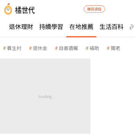
購買課程
退休理財
持續學習
在地推薦
生活百科
養生村
退休金
自書遺囑
補助
獨老