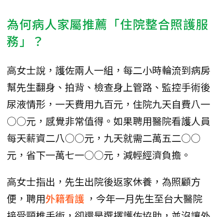
為何病人家屬推薦「住院整合照護服
務」？
高女士說，護佐兩人一組，每二小時輪流到病房
幫先生翻身、拍背、檢查身上管路、監控手術後
尿液情形，一天費用九百元，住院九天自費八一
○○元，感覺非常值得。如果聘用醫院看護人員
每天薪資二八○○元，九天就需二萬五二○○
元，省下一萬七一○○元，減輕經濟負擔。
高女士指出，先生出院後返家休養，為照顧方
便，聘用
外籍看護
，今年一月先生至台大醫院
接受頸椎手術，卻還是選擇護佐協助，並沒讓外