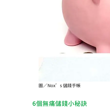
圖／Nox’s 儲錢手帳
6個無痛儲錢小秘訣