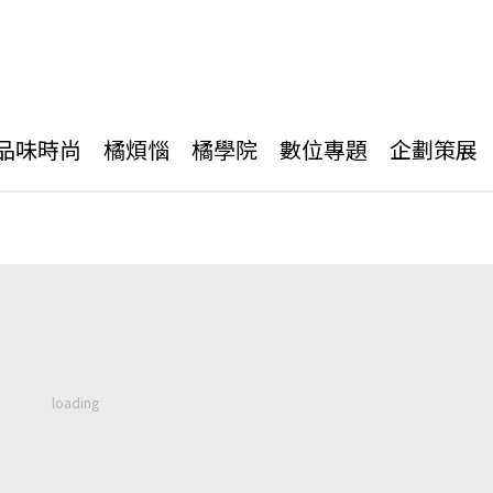
品味時尚
橘煩惱
橘學院
數位專題
企劃策展