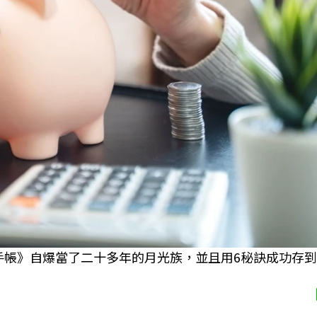
儲錢手帳》自爆當了二十多年的月光族，並且用6秘訣成功存