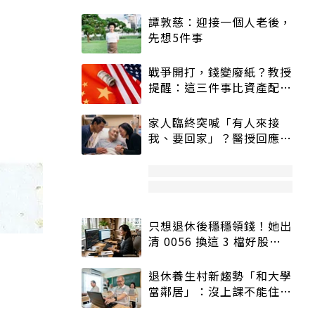
譚敦慈：迎接一個人老後，
先想5件事
戰爭開打，錢變廢紙？教授
提醒：這三件事比資產配置
更重要！
家人臨終突喊「有人來接
我、要回家」？醫授回應方
式快學：避免抱憾終生
只想退休後穩穩領錢！她出
清 0056 換這 3 檔好股：
股價高點照樣買
退休養生村新趨勢「和大學
當鄰居」：沒上課不能住、
宿舍變養老房