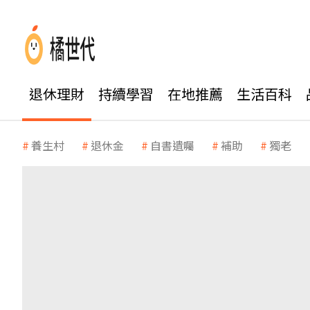
退休理財
持續學習
在地推薦
生活百科
養生村
退休金
自書遺囑
補助
獨老