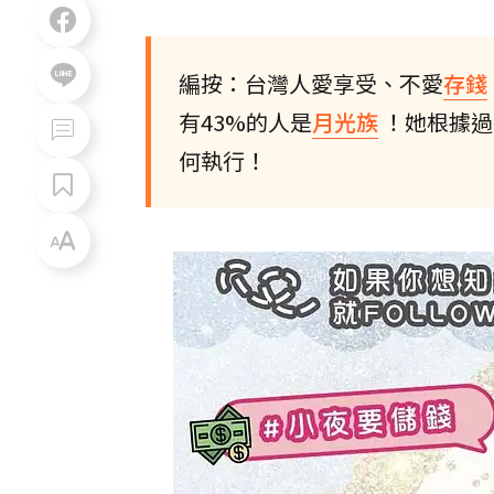
編按：台灣人愛享受、不愛
存錢
有43%的人是
月光族
！她根據過
何執行！