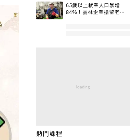
65歲以上就業人口暴增
84%！雲林企業搶留老員
工：穩定性高、經驗豐富
熱門課程