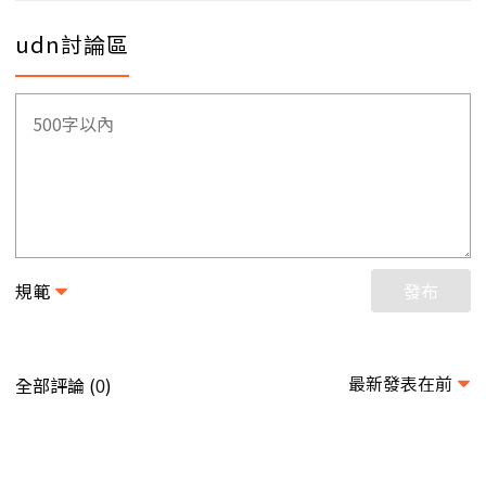
udn討論區
規範
發布
最新發表在前
全部評論 (
)
0