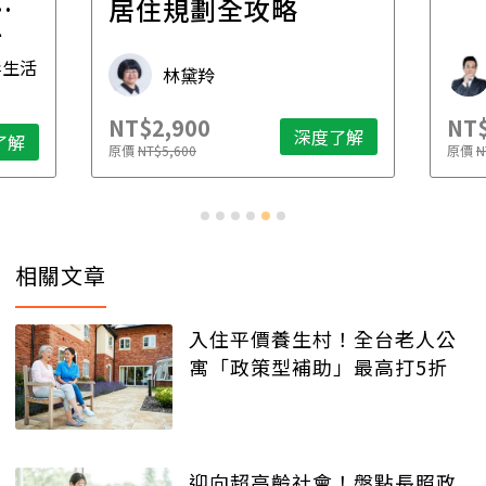
一
居住規劃全攻略
先
毒生活
林黛羚
NT$2,900
NT$
深度了解
了解
原價
NT$5,600
原價
N
相關文章
入住平價養生村！全台老人公
寓「政策型補助」最高打5折
迎向超高齡社會！盤點長照政