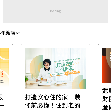
推薦課程
遺
報
打造安心住的家｜裝
財
一
修前必懂！住到老的
產