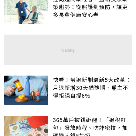
策趨勢：從照護到預防，讓更
多長輩健康安心老
快看！勞退新制最新5大改革：
月退新增30天猶豫期、雇主不
得拒絕自提6%
365萬戶被錢砸醒！「退稅紅
包」發放時程、防詐密技，加
碼變大錢5妙招