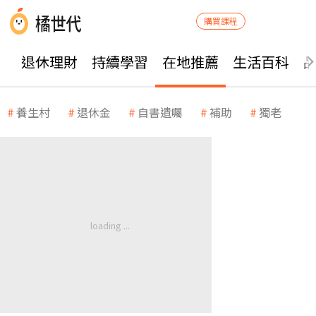
購買課程
退休理財
持續學習
在地推薦
生活百科
養生村
退休金
自書遺囑
補助
獨老