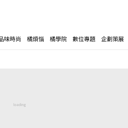
品味時尚
橘煩惱
橘學院
數位專題
企劃策展