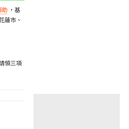
補助
，基
花蓮市、
請領三項