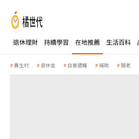
退休理財
持續學習
在地推薦
生活百科
養生村
退休金
自書遺囑
補助
獨老