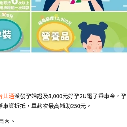
台北通
派發孕婦證及8,000元好孕2U電子乘車金，
際車資折抵，單趟次最高補助250元。
月內。