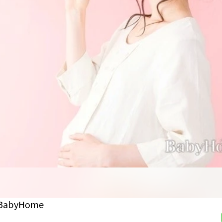
byHome