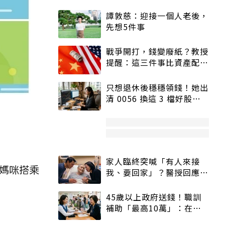
譚敦慈：迎接一個人老後，
先想5件事
戰爭開打，錢變廢紙？教授
提醒：這三件事比資產配置
更重要！
只想退休後穩穩領錢！她出
清 0056 換這 3 檔好股：
股價高點照樣買
家人臨終突喊「有人來接
孕媽咪搭乘
我、要回家」？醫授回應方
式快學：避免抱憾終生
45歲以上政府送錢！職訓
補助「最高10萬」：在
職、待業都能申請