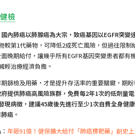
健檢
，
國內肺癌以肺腺癌為大宗，致癌基因以EGFR突變達
物較第1代藥物，可降低2成死亡風險，但過往限制
面晚期給付，讓幾乎所有EGFR基因突變患者都有
減輕治療經濟負擔。
早期篩檢及用藥，才是提升存活率的重要關鍵，期盼
政府提供肺癌高風險族群，免費每2年1次的低劑量電
早發現病徵，建議45歲後先進行至少1次自費全身健
防肺癌
。
為：
年砸91億！健保擴大給付「肺癌標靶藥」創史