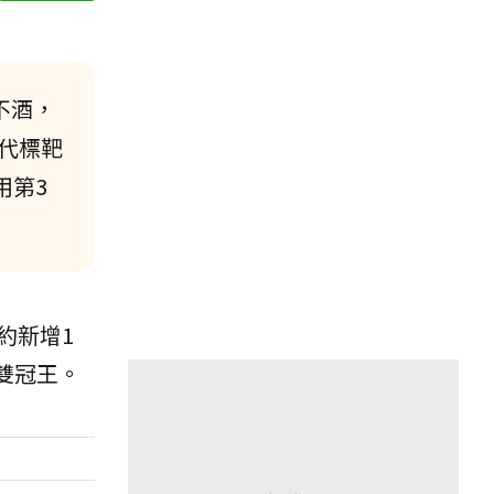
不酒，
3代標靶
用第3
約新增1
雙冠王。