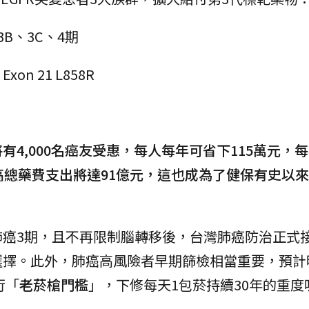
B、3C、4期
xon 21 L858R
有4,000名癌友受惠，每人每年可省下115萬元，
高總藥費支出將達91億元，這也成為了健保有史以
肺癌3期，且不再限制腦轉移後，台灣肺癌防治正式
選擇。此外，肺癌高風險者早期篩檢相當重要，預計
行「
老菸槍門檻
」，下修每天1包菸持續30年的重度