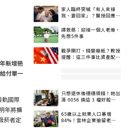
家人臨終突喊「有人來接
我、要回家」？醫授回應方
式快學：避免抱憾終生
譚敦慈：迎接一個人老後，
先想5件事
戰爭開打，錢變廢紙？教授
提醒：這三件事比資產配置
每年新增挹
更重要！
來給付單一
只想退休後穩穩領錢！她出
接軌國際
清 0056 換這 3 檔好股：
股價高點照樣買
明年將擴
65歲以上就業人口暴增
吸菸者定
84%！雲林企業搶留老員
工：穩定性高、經驗豐富