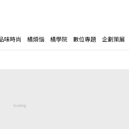
品味時尚
橘煩惱
橘學院
數位專題
企劃策展