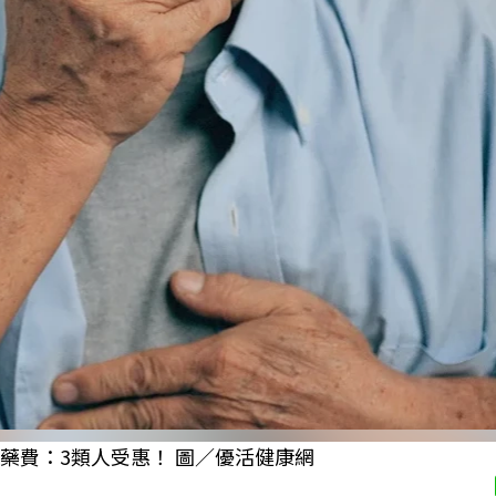
藥費：3類人受惠！ 圖／優活健康網