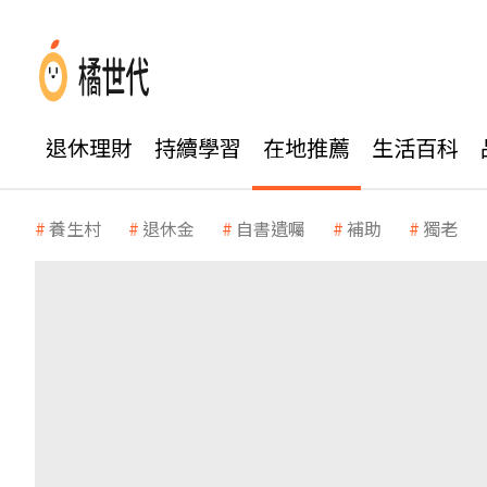
退休理財
持續學習
在地推薦
生活百科
養生村
退休金
自書遺囑
補助
獨老