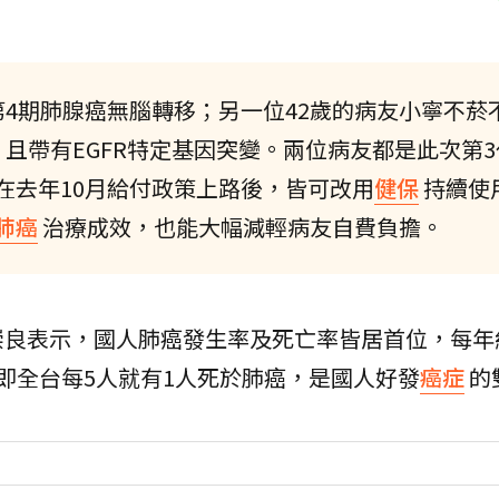
變第4期肺腺癌無腦轉移；另一位42歲的病友小寧不菸
且帶有EGFR特定基因突變。兩位病友都是此次第
在去年10月給付政策上路後，皆可改用
健保
持續使
肺癌
治療成效，也能大幅減輕病友自費負擔。
崇良表示，國人肺癌發生率及死亡率皆居首位，每年
%，即全台每5人就有1人死於肺癌，是國人好發
癌症
的