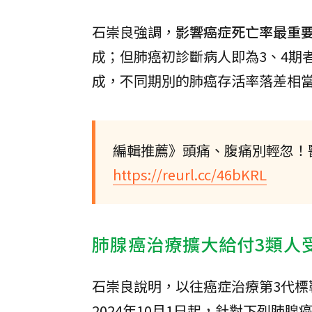
石崇良強調，
影響癌症死亡率最重
成；但肺癌初診斷病人即為3、4期者
成，不同期別的肺癌存活率落差相
編輯推薦》頭痛、腹痛別輕忽！
https://reurl.cc/46bKRL
肺腺癌治療擴大給付3類人
石崇良說明，以往癌症治療第3代標
2024年10月1日起，針對下列肺腺