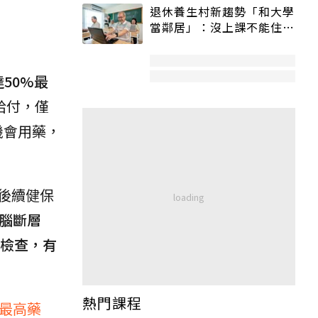
退休養生村新趨勢「和大學
當鄰居」：沒上課不能住、
宿舍變養老房
50%最
給付，僅
機會用藥，
後續健保
腦斷層
康檢查，有
熱門課程
上最高藥