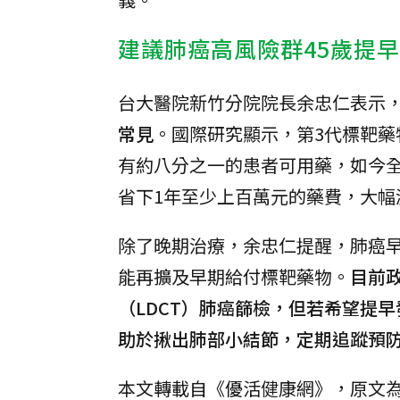
建議肺癌高風險群45歲提早
台大醫院新竹分院院長余忠仁表示
常見
。國際研究顯示，第3代標靶藥
有約八分之一的患者可用藥，如今全
省下1年至少上百萬元的藥費，大幅
除了晚期治療，余忠仁提醒，肺癌
能再擴及早期給付標靶藥物。
目前
（LDCT）肺癌篩檢，但若希望提
助於揪出肺部小結節，定期追蹤預
本文轉載自《優活健康網》，原文