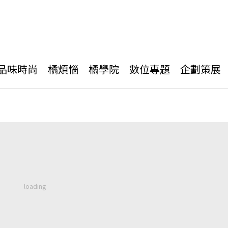
品味時尚
橘煩惱
橘學院
數位專題
企劃策展