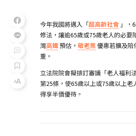
今年我國將邁入「
超高齡社會
」，
修法，讓逾65歲或75歲老人的必
灣
高鐵
預估，
敬老票
優惠若擴及陪
重。
立法院院會擬排訂審議「老人福利
第25條，使65歲以上或75歲以上
得享半價優待。