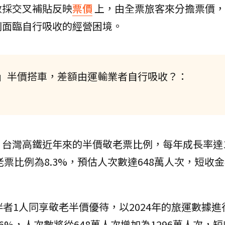
數採交叉補貼反映
票價
上，由全票旅客來分擔票價，
則面臨自行吸收的經營困境。
」半價搭車，差額由運輸業者自行吸收？：
台灣高鐵近年來的半價敬老票比例，每年成長率達1
老票比例為8.3%，預估人次數達648萬人次，短收
伴者1人同享敬老半價優待，以2024年的旅運數據進
.6%，人次數將從648萬人次增加為1296萬人次，