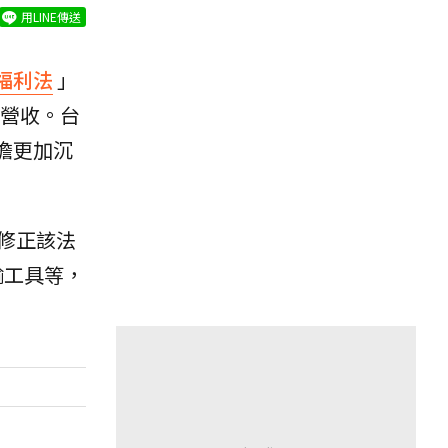
用LINE傳送
福利法
」
者營收。台
擔更加沉
修正該法
輸工具等，