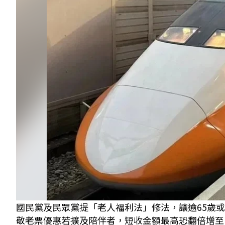
國民黨及民眾黨提「老人福利法」修法，讓逾65歲
敬老票優惠若擴及陪伴者，短收金額最高恐翻倍增至1