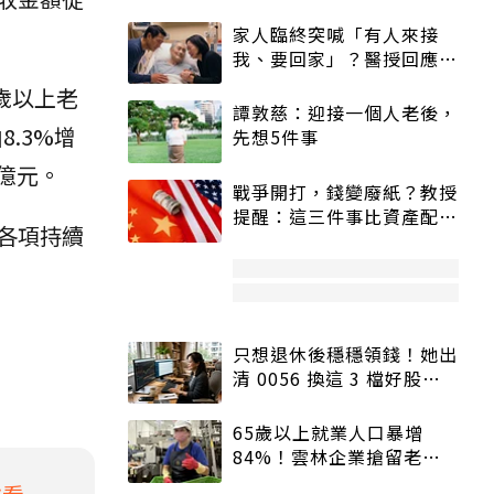
家人臨終突喊「有人來接
我、要回家」？醫授回應方
式快學：避免抱憾終生
歲以上老
譚敦慈：迎接一個人老後，
.3%增
先想5件事
5億元。
戰爭開打，錢變廢紙？教授
提醒：這三件事比資產配置
各項持續
更重要！
只想退休後穩穩領錢！她出
清 0056 換這 3 檔好股：
股價高點照樣買
65歲以上就業人口暴增
84%！雲林企業搶留老員
工：穩定性高、經驗豐富