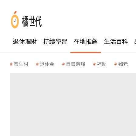
退休理財
持續學習
在地推薦
生活百科
養生村
退休金
自書遺囑
補助
獨老