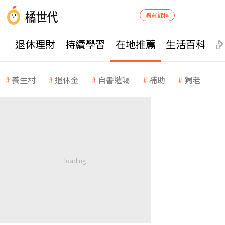
購買課程
退休理財
持續學習
在地推薦
生活百科
養生村
退休金
自書遺囑
補助
獨老