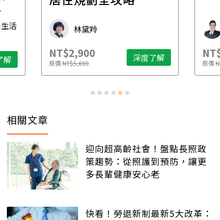
先
毒生活
林黛羚
NT$2,900
NT$
深度了解
了解
原價
NT$5,600
原價
N
相關文章
迎向超高齡社會！盤點長照政
策趨勢：從照護到預防，讓更
多長輩健康安心老
快看！勞退新制最新5大改革：