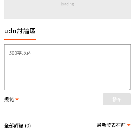
udn討論區
規範
發布
最新發表在前
全部評論 (
)
0