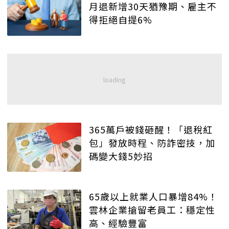
月退新增30天猶豫期、雇主不
得拒絕自提6%
365萬戶被錢砸醒！「退稅紅
包」發放時程、防詐密技，加
碼變大錢5妙招
65歲以上就業人口暴增84%！
雲林企業搶留老員工：穩定性
高、經驗豐富