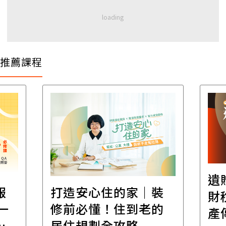
推薦課程
遺
報
打造安心住的家｜裝
財
一
修前必懂！住到老的
產
一
居住規劃全攻略