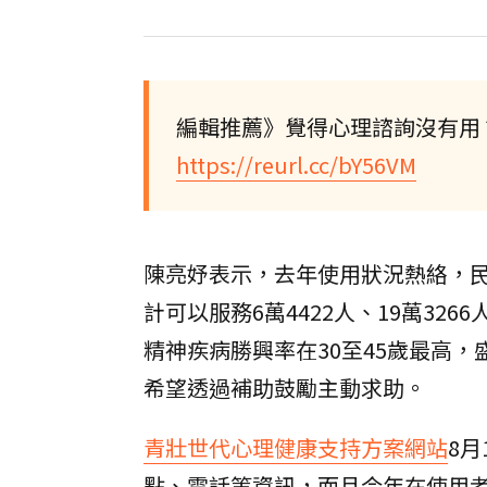
編輯推薦》覺得心理諮詢沒有用？
https://reurl.cc/bY56VM
陳亮妤表示，去年使用狀況熱絡，民
計可以服務6萬4422人、19萬3
精神疾病勝興率在30至45歲最高，
希望透過補助鼓勵主動求助。
青壯世代心理健康支持方案網站
8
點、電話等資訊，而且今年在使用