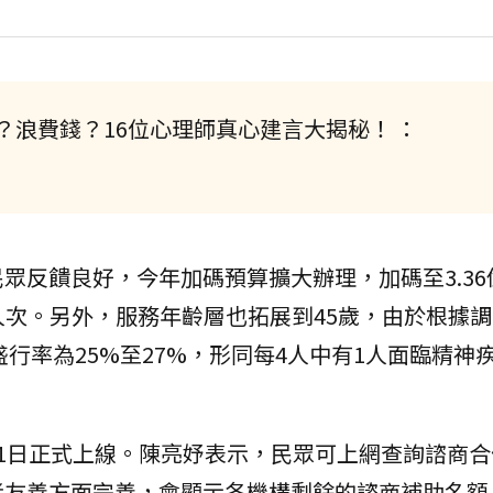
浪費錢？16位心理師真心建言大揭秘！ ：
眾反饋良好，今年加碼預算擴大辦理，加碼至3.36
266人次。另外，服務年齡層也拓展到45歲，由於根據
盛行率為25%至27%，形同每4人中有1人面臨精神
月1日正式上線。陳亮妤表示，民眾可上網查詢諮商
者友善方面完善，會顯示各機構剩餘的諮商補助名額