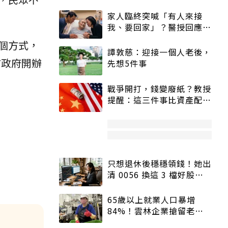
家人臨終突喊「有人來接
我、要回家」？醫授回應方
式快學：避免抱憾終生
個方式，
譚敦慈：迎接一個人老後，
方政府開辦
先想5件事
戰爭開打，錢變廢紙？教授
提醒：這三件事比資產配置
更重要！
只想退休後穩穩領錢！她出
清 0056 換這 3 檔好股：
股價高點照樣買
65歲以上就業人口暴增
84%！雲林企業搶留老員
工：穩定性高、經驗豐富