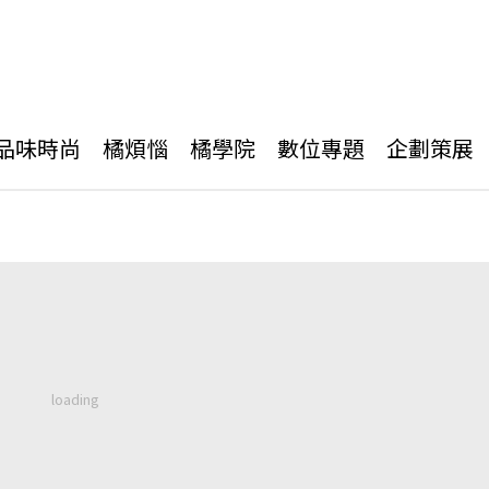
品味時尚
橘煩惱
橘學院
數位專題
企劃策展