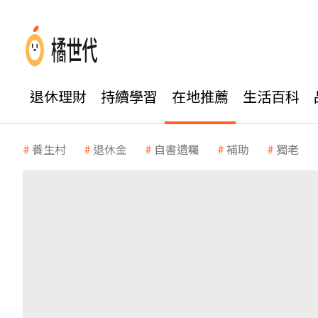
退休理財
持續學習
在地推薦
生活百科
養生村
退休金
自書遺囑
補助
獨老