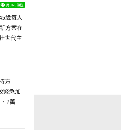
用LINE傳送
45歲每人
新方案在
壯世代主
持方
致緊急加
、7萬