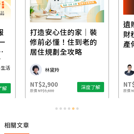
遺
報
打造安心住的家｜裝
財
一
修前必懂！住到老的
產
一
居住規劃全攻略
先
毒生活
林黛羚
NT$2,900
NT$
深度了解
了解
原價
NT$5,600
原價
N
相關文章