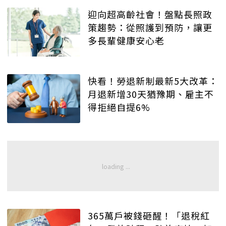
迎向超高齡社會！盤點長照政
策趨勢：從照護到預防，讓更
多長輩健康安心老
快看！勞退新制最新5大改革：
月退新增30天猶豫期、雇主不
得拒絕自提6%
365萬戶被錢砸醒！「退稅紅