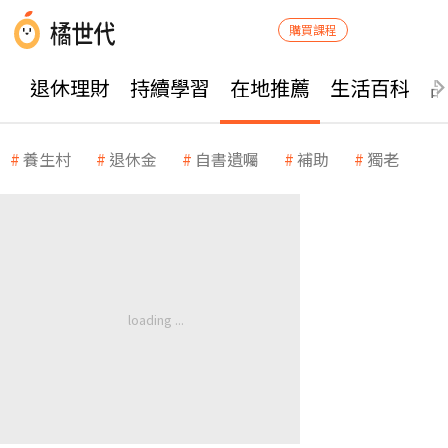
購買課程
退休理財
持續學習
在地推薦
生活百科
養生村
退休金
自書遺囑
補助
獨老