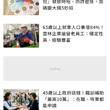
包」發放時程、防詐密技，加
碼變大錢5妙招
65歲以上就業人口暴增84%！
雲林企業搶留老員工：穩定性
高、經驗豐富
45歲以上政府送錢！職訓補助
「最高10萬」：在職、待業都
能申請