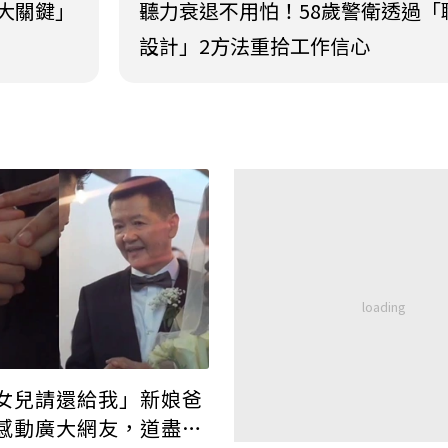
大關鍵」
聽力衰退不用怕！58歲警衛透過「
設計」2方法重拾工作信心
女兒請還給我」新娘爸
感動廣大網友，道盡天