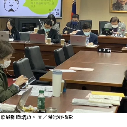
性照顧離職議題。 圖／葉冠妤攝影