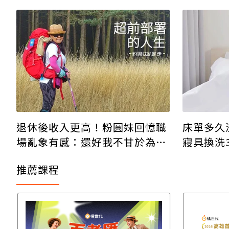
下父母心
退休後收入更高！粉圓妹回憶職
床單多久
場亂象有感：還好我不甘於為蠢
寢具換洗
蛋工作
推薦課程