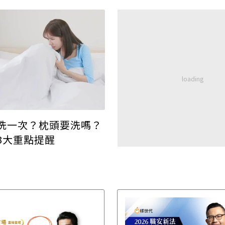
！
洗一次？枕頭要洗嗎？
3大重點提醒