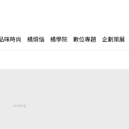
品味時尚
橘煩惱
橘學院
數位專題
企劃策展