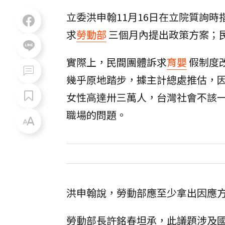
立委洪申翰11月16日在立院質詢
求
勞動部
三個月內提出政策方案；
實際上，民間團體訴求
育嬰
假制度
幾乎原地踏步，據主計總處推估，
女性高達卅三萬人，台灣社會不該
職場的問題。
洪申翰說，勞動部應至少拿出因應
勞動部長許銘春坦承，此議題涉及