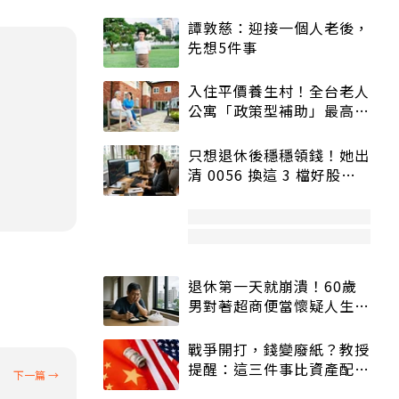
譚敦慈：迎接一個人老後，
先想5件事
入住平價養生村！全台老人
公寓「政策型補助」最高打
5折
只想退休後穩穩領錢！她出
清 0056 換這 3 檔好股：
股價高點照樣買
工
退休第一天就崩潰！60歲
男對著超商便當懷疑人生
「一切好安靜」
戰爭開打，錢變廢紙？教授
提醒：這三件事比資產配置
更重要！