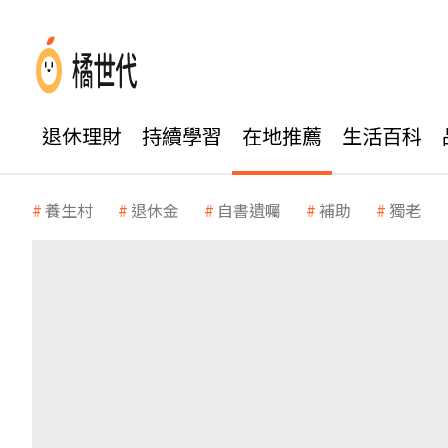
退休理財
持續學習
在地推薦
生活百科
養生村
退休金
自書遺囑
補助
獨老