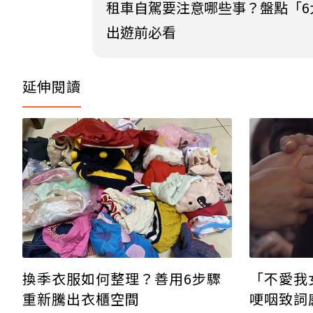
租車自駕要注意哪些事？盤點「6
出遊前必看
延伸閱讀
換季衣服如何整理？善用6步驟
「不愛我
重新騰出衣櫃空間
哽咽致詞